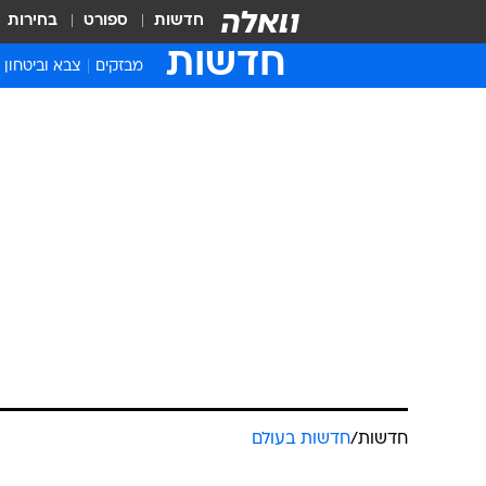
חדשות
ספורט
בחירות
חדשות
מבזקים
צבא וביטחון
חדשות
/
חדשות בעולם
ארגון הבריאו
מצב חירום ב
אבעבועות הק
גיא אלסטר
עודכן לאחרונה: 14.8.2024 / 19:29