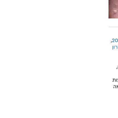
ות
ה
שימוש