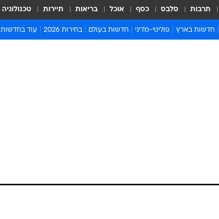
תרבות
סלבס
כסף
אוכל
בריאות
תיירות
טכנולוגיה
חדשות בארץ
פוליטי-מדיני
חדשות בעולם
בחירות 2026
עוד בחדשות
אירועים בארץ
פוליטיקה וממשל
המזרח התיכון
דעות ופרשנויו
חדשות פלילים ומשפט
יחסי חוץ
אירופה
סרי ושלזינגר
חינוך
אמריקה
פרויקטים מיוח
ישראלים בחו"ל
אסיה והפסיפיק
אסור לפספס
ת העולמי הכריז על
בריאות
אפריקה
מדע וסביבה
עקבות התפשטות
חברה ורווחה
הנחיות פיקוד 
ארכיון מדורים
וף באפריקה
זמני כניסת ש
לוח חופשות וח
לוח שנה
חדשות יהדות
המחלה הספיקה להתפשט ל-13 מדינות ביבשת. יותר מ-14 אלף מקרים אותרו
חדשות המשפ
ברפובליקה הדמוקרטית של קונגו, ודווחו 524 מקרי מוות. המחלה הוכרזה כמצב ח