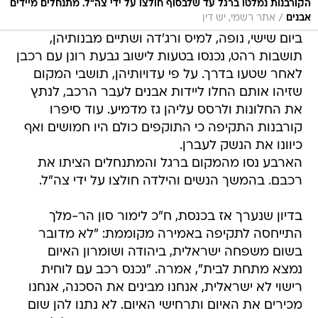
הקורבנות נמלטו ברגל עד שלבסוף חולצו על ידי צה"ל. מתנחלים מיידים
/
אבנים
אתר רשמי, יש דין
ביום שישי, נופה, למיס ורג'דה ושתיים מבנותיהן,
תושבות רהט, נכנסו בטעות לישוב גבעת רונן עם רכבן
לאחר שטעו בדרך. על פי עדויותיהן, תושבי המקום
שזיהו אותם החלו ליידות אבנים לעבר הרכב, לנתץ
את החלונות ולרסס עליהן גז מדמיע. עוד סיפרו
קורבנות התקיפה כי התוקפים כולם היו חמושים ואף
כיוונו את הנשק לעברן.
הארבע נסו מהמקום ברגל והמתנחלים הציתו את
רכבם. בהמשך הנשים והילדה חולצו על ידי צה"ל.
בדיון שנערך אז בכנסת, ח"כ לימור סון הר-מלך
התייחסה לתקיפה באמירה מקוממת: "לא מדובר
בשום משפחה ישראלית, ביהודה ושומרון האיום
נמצא מתחת לבית", אמרה. "נכנס רכב עם לוחית
רישוי לא ישראלית, אנחנו מבינים את הסכנה, אנחנו
מכירים את האיום ותרחישי האיום. לא נתנו להן שום