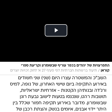
התפרעויות של יהודים בכפר עוריף שבשומרון וקריעת ספרי
/
קוראן
תיעוד ברשתות חברתיות לפי סעיף 27 א' לחוק זכויות יוצרים
השב"כ והמשטרה עצרו היום (שני) שני חשודים
באירוע התקיפה ביום שישי האחרון, של נופה, למיס
ורג'דה ובנותיהן הקטנות - אזרחיות ישראליות,
תושבות רהט, שנכנסו בטעות לישוב גבעת רונן
שבשומרון. מדובר באירוע תקיפה חמור שכלל בין
היתר יידוי אבנים, איומים בנשק והצתת רכבן של