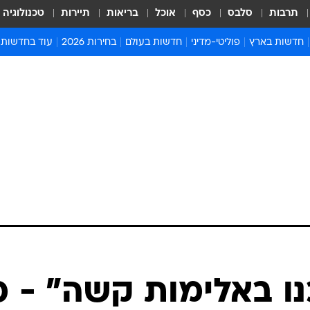
תרבות
סלבס
כסף
אוכל
בריאות
תיירות
טכנולוגיה
חדשות בארץ
פוליטי-מדיני
חדשות בעולם
בחירות 2026
עוד בחדשות
אירועים בארץ
פוליטיקה וממשל
המזרח התיכון
דעות ופרשנויו
חדשות פלילים ומשפט
יחסי חוץ
אירופה
סרי ושלזינגר
חינוך
אמריקה
פרויקטים מיוח
ישראלים בחו"ל
אסיה והפסיפיק
אסור לפספס
בריאות
אפריקה
מדע וסביבה
חברה ורווחה
הנחיות פיקוד 
ארכיון מדורים
זמני כניסת ש
לוח חופשות וח
לוח שנה
חדשות יהדות
 באלימות קשה" - כ
חדשות המשפ