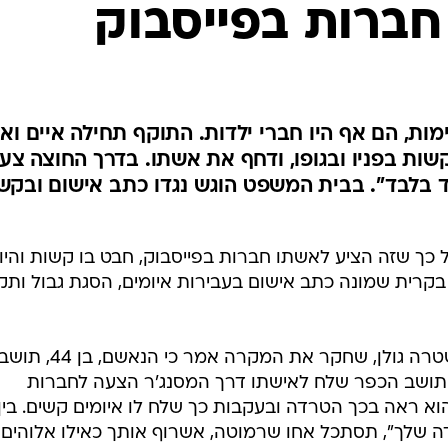
חברות בפייסבוק
המייל האדום
מות, הם אף היו חברי ילדות. התוקף תחילה איים ואז
שות בפניו ובגופו, ודחף את אשתו. בדרך החוצה צע
ד בלבד". בבית המשפט הוגש נגדו כתב אישום ובקש
 כך שזה הציע לאשתו חברות בפייסבוק, חבט בו קשות והיו
בקרית שמונה כתב אישום בעבירות איומים, הסגת גבול ותק
רס"מ מג'ד שנאן, חוקר בתחנת המשטרה גולן, שחקר את המקרה אמר כי הנאשם, בן 44, ת
י תושב הכפר שלח לאישתו דרך המסנג'ר הצעה לחברות
הוא ראה בכך הטרדה ובעקבות כך שלח לו איומים קשים. בין
ידה שלך", תסתכל אחו שרמוטה, אשרוף אותך כאילו אלוהים 