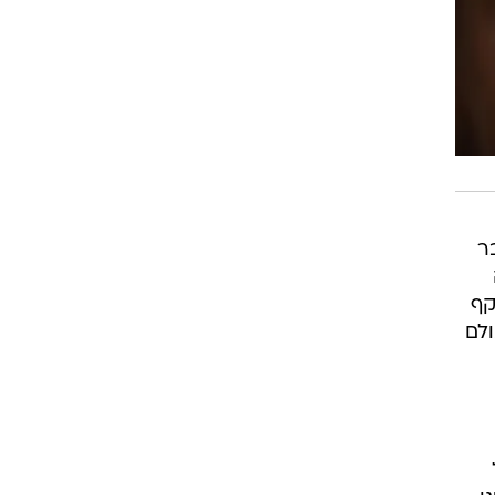
ל הגבר
קף
ולם