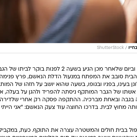
/
חייו
ShutterStock
אבל הוא לא הסתפק בשיגור איומים, וביום שלאחר מכן הגיע בשעה 2 לפנות בוקר לביתו ש
בית סובב את המפתח במנעול הדלת הנאשם, פרץ פנימה
 בעינו, בפניו ובגופו, בשעה שהוא יושב על חזהו של המות
. אשתו של הגבר המותקף ניסתה להפריד ולהגן על בעלה, א
ה בגבה ובאחת מברכיה. ההתקפה פסקה רק אחרי שלדירה
 מחוץ לבית. בדרכו החוצה עוד צעק הנאשם: "אני הייתי
פול בבית חולים והמשטרה עצרה את התוקף. כעת, במקביל