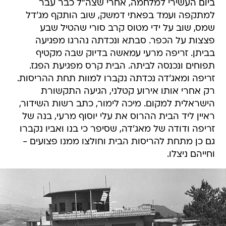
ביום העשירי למלחמה, אחרי שצה"ל כבר עבר
למתקפה ועמד בפאתי דמשק, שוב הותקף מג'דל
שמס, שוב על ידי מטוס קרב סורי שהטיל שבע
פצצות על הכפר. סבתא ונכדתה נהרגו מפגיעה
בביתן. זריפה מרעי עמאשה בדיוק שבה מקטיף
תפוחים ונכנסה לביתה. הבית קרס מפגיעת הפגז.
זריפה ומאג'דה נכדתה נקברו למוות תחת ההריסות.
רק אחרי אותו אירוע קטלני, הגיעה התקשורת
הישראלית למקום. מיכה לימור, כתב רשות השידור,
ראיין ליד הבית ההרוס את עלי יוסוף מרעי, בנה של
זריפה ודודה של מאג'דה, שסיפר כי בנו ואביו נקברו
גם כן מתחת להריסות הבית וחולצו ממנו פצועים -
וחייהם ניצלו.