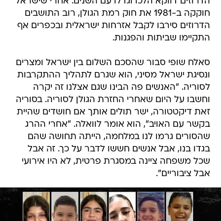
הדרוזים דווקא הלכו וגדלו עם השנים. אחרי שישראל
חוקקה ב-1981 את חוק רמת הגולן, רוב התושבים
הדרוזים סירבו לקבל אזרחות ישראלית ובכפרים אף
התקיימו שביתות והפגנות.
סאלח שופי סבור שהסכם השלום בין ישראל ומצרים
ונסיגת ישראל מסיני, הוא שגרם לתהליך ההתקרבות
לסוריה. "האנשים פה הבינו שגם אצלנו זה יקרה
וחשבו על היום שאחרי החזרת הגולן לסוריה. בסוריה
זאת דיקטטורה, ישר תולים אותך אם חושדים שהיית
בקשר עם האויב", הוא אומר לוואלה. "אחרי ההרג
שהסורים גרמו לנו במלחמה, הייתה תחושה שהם
בגדו בנו, אבל אנשים חששו לדבר על כך. זה אבל
שכל משפחה ציינה במסגרת פרטית, לא היו אירועי
אבל ציבוריים".