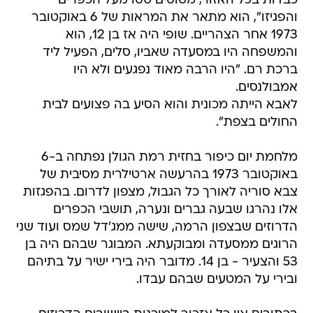
כבדות בכל האזור, מטוסים טסו מעל הכפרים
והפגיזו", הוא מתאר את המראות של 6 באוקטובר
1973 אחר הצהריים. שופי היה אז בן 12, הוא
והמשפחה היו במסעדה שאביו, סלים, הפעיל ליד
ברכת רם. "היו הרבה מאוד נפגעים ולא היו
אמבולנסים.
לאבא הייתה מכונית והוא הסיע בה פצועים לבית
החולים בצפת".
מלחמת יום כיפור בחזית רמת הגולן נפתחה ב-6
באוקטובר 1973 בהרעשה ארטילרית מסיבית של
צבא סוריה לאורך כל הגבול, מצפון לדרום. בהפגזות
אלו נהרגו שבעה גברים ונערה, תושבי הכפרים
הדרוזים שבצפון הרמה, שישה ממג'דל שמס ועוד שני
הרוגים ממסעדה ומבוקעתא. המבוגר שבהם היה בן
53 והצעיר - בן 14. מדובר היה בירי ישיר על בתיהם
ובירי על המטעים שבהם עבדו.