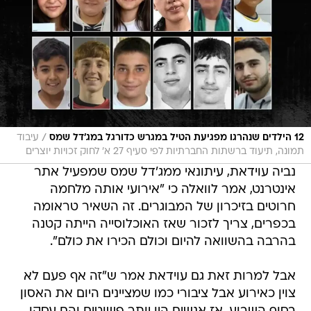
/
12 הילדים שנהרגו מפגיעת הטיל במגרש כדורגל במג'דל שמס
עיבוד
תמונה, תיעוד ברשתות החברתיות לפי סעיף 27 א' לחוק זכויות יוצרים
נביה עוידאת, עיתונאי ממג'דל שמס שמפעיל אתר
אינטרנט, אמר לוואלה כי "אירועי אותה מלחמה
חרוטים בזיכרון של המבוגרים. זה השאיר טראומה
בכפרים, צריך לזכור שאז האוכלוסייה הייתה קטנה
בהרבה בהשוואה להיום וכולם הכירו את כולם".
אבל למרות זאת גם עוידאת אמר ש"זה אף פעם לא
צוין כאירוע אבל ציבורי כמו שמציינים היום את האסון