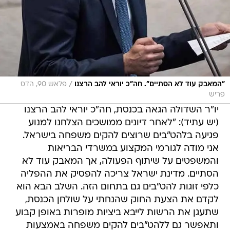
/
"המאבק עוד לא הסתיים". חה"כ יוראי להב הרצנו
פלאש 90, הדס
פריש
יו"ר השדולה הגאה בכנסת, חה"כ יוראי להב הרצנו
(יש עתיד): "לאחר דיונים ממושכים הצלחנו למנוע
פגיעה בלהט"בים שרוצים להקים משפחה בישראל.
אני מודה לגורמי המקצוע במשרדי הבריאות
והמשפטים על שיתוף הפעולה, אך המאבק עוד לא
הסתיים. מדינת ישראל צריכה להפסיק את ההפליה
כלפי זוגות להט"בים גם בתחום הזה. השלב הבא הוא
לקדם את הצעת החוק שהנחתי על שולחן הכנסת,
שתעגן את הרשות לייבא ביציות מופרות באופן קבוע
ותאפשר גם ללהט"בים להקים משפחה באמצעות