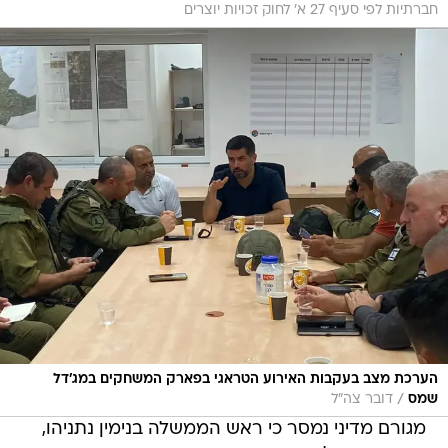
חברתיות לפי סעיף 27 א' לחוק זכויות יוצרים
הערכת מצב בעקבות האירוע הטראגי בפארק המשחקים במג'דל
/
שמס
דובר צה"ל
מגורם מדיני נמסר כי ראש הממשלה בנימין נתניהו,