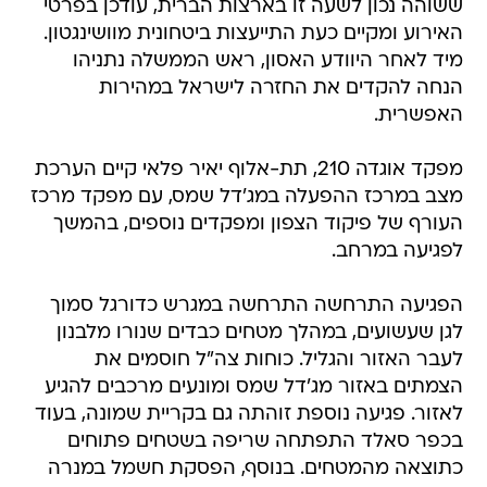
ששוהה נכון לשעה זו בארצות הברית, עודכן בפרטי
האירוע ומקיים כעת התייעצות ביטחונית מוושינגטון.
מיד לאחר היוודע האסון, ראש הממשלה נתניהו
הנחה להקדים את החזרה לישראל במהירות
האפשרית.
מפקד אוגדה 210, תת-אלוף יאיר פלאי קיים הערכת
מצב במרכז ההפעלה במג'דל שמס, עם מפקד מרכז
העורף של פיקוד הצפון ומפקדים נוספים, בהמשך
לפגיעה במרחב.
הפגיעה התרחשה התרחשה במגרש כדורגל סמוך
לגן שעשועים, במהלך מטחים כבדים שנורו מלבנון
לעבר האזור והגליל. כוחות צה"ל חוסמים את
הצמתים באזור מג'דל שמס ומונעים מרכבים להגיע
לאזור. פגיעה נוספת זוהתה גם בקריית שמונה, בעוד
בכפר סאלד התפתחה שריפה בשטחים פתוחים
כתוצאה מהמטחים. בנוסף, הפסקת חשמל במנרה