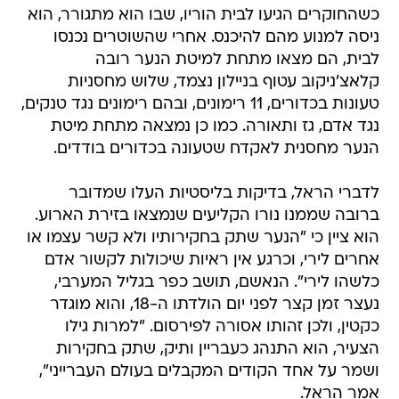
כשהחוקרים הגיעו לבית הוריו, שבו הוא מתגורר, הוא
ניסה למנוע מהם להיכנס. אחרי שהשוטרים נכנסו
לבית, הם מצאו מתחת למיטת הנער רובה
קלאצ'ניקוב עטוף בניילון נצמד, שלוש מחסניות
טעונות בכדורים, 11 רימונים, ובהם רימונים נגד טנקים,
נגד אדם, גז ותאורה. כמו כן נמצאה מתחת מיטת
הנער מחסנית לאקדח שטעונה בכדורים בודדים.
לדברי הראל, בדיקות בליסטיות העלו שמדובר
ברובה שממנו נורו הקליעים שנמצאו בזירת הארוע.
הוא ציין כי "הנער שתק בחקירותיו ולא קשר עצמו או
אחרים לירי, וכרגע אין ראיות שיכולות לקשור אדם
כלשהו לירי". הנאשם, תושב כפר בגליל המערבי,
נעצר זמן קצר לפני יום הולדתו ה-18, והוא מוגדר
כקטין, ולכן זהותו אסורה לפירסום. "למרות גילו
הצעיר, הוא התנהג כעבריין ותיק, שתק בחקירות
ושמר על אחד הקודים המקבלים בעולם העברייני",
אמר הראל.