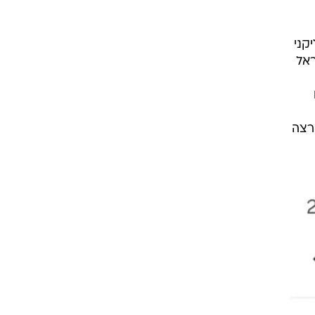
קני
ראל
רצה