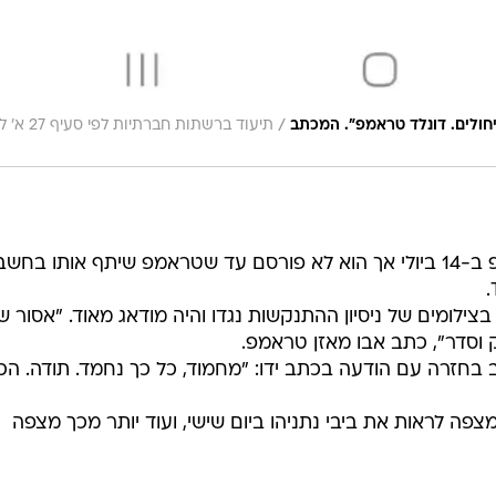
/
יחולים. דונלד טראמפ". המכתב
תיעוד ברשתות חברתיות ל
אבו מאזן שלח את המכתב לטראמפ ב-14 ביולי אך הוא לא פורסם עד שטראמפ שיתף אותו בחשב
לומים של ניסיון ההתנקשות נגדו והיה מודאג מאוד. "אסור ש
 וסדר", כתב אבו מאזן טראמפ.
חזרה עם הודעה בכתב ידו: "מחמוד, כל כך נחמד. תודה. הכ
 לראות את ביבי נתניהו ביום שישי, ועוד יותר מכך מצפה