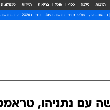
תרבות
סלבס
כסף
אוכל
בריאות
תיירות
טכנולוגיה
חדשות בארץ
פוליטי-מדיני
חדשות בעולם
בחירות 2026
עוד בחדשות
אירועים בארץ
פוליטיקה וממשל
המזרח התיכון
דעות ופרשנויו
חדשות פלילים ומשפט
יחסי חוץ
אירופה
סרי ושלזינגר
חינוך
אמריקה
פרויקטים מיוח
ישראלים בחו"ל
אסיה והפסיפיק
אסור לפספס
בריאות
אפריקה
מדע וסביבה
חברה ורווחה
הנחיות פיקוד 
ארכיון מדורים
זמני כניסת ש
לוח חופשות וח
לוח שנה
חדשות יהדות
ה עם נתניהו, טראמפ
חדשות המשפ