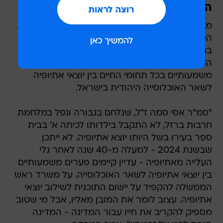
היהודית בישראל
מבקר המדינה אנגלמן בדק גם את פעילות הרשויות
המקומיות לשילוב ולהכללה של יוצאי אתיופיה
בחברה ומצא כי יותר מ-40 שנה לאחר גלי העלייה
הגדולים של יהודי אתיופיה, עדיין יש פערים
משמעותיים בכל תחומי החיים בין יוצאי אתיופיה
לשאר האוכלוסייה היהודית בישראל.
"סמ"ר אסי סמה ז"ל, שנלחם בגבורה ונפל במלחמת
חרבות ברזל, לא התקבל בילדותו לכיתה א' בבית
ספר בעירו בשל היותו יוצא אתיופיה. לא ייתכן
שבשנת 2024 - למעלה מ-40 שנה לאחר גלי
העלייה מאתיופיה - עדיין קיימים פערים משמעותיים
בין יוצאי אתיופיה לשאר האוכלוסייה. על משרד ראש
הממשלה להקפיד על יישום התוכנית לשילוב יוצאי
אתיופיה. עצוב לומר את המובן מאליו, אבל מי שטוב
מספיק להקריב את חייו עבור המדינה - המדינה