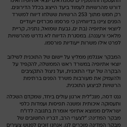
ההעסקה והתפקידים שממלאים יוצאי אתיופיה ואינו
דורש מהרשויות לעמוד ביעד הייצוג בכלל הדירוגים.
רק חמש מתוך 253 הרשויות ששלחו דיווח למשרד
הפנים ציינו בדיווחיהן כי פרסמו מכרזים ייעודיים
ליוצאי אתיופיה (בת ים, גבעת שמואל, נתניה, קריית
מלאכי ורעננה). במסגרת הדיווח לא נדרש מהרשויות
לפרט אילו משרות ייעודיות פורסמו.
המבקר אנגלמן ממליץ על יישום של התוכנית לשילוב
יוצאי אתיופיה במשרד ראש הממשלה, להקפיד על
הבקרה של יעדי התוכנית, ועל ניצול התקציבים
ולהעמיק את מעורבות משרד הפנים ברתימת
הרשויות לביצוע התוכנית.
גנט דסה, מנכ"לית ארגון עולים ביחד, שמקדם השכלה
ותעסוקה איכותית ומשנה תפיסות ועמדות כלפי
ישראלים ממוצא אתיופי אומרת בתגובה לדו"ח
מבקר המדינה: "לצערי הרב, דבריו החשובים של
מבקר המדינה מוכרים לנו. אנחנו זוכים לפגוש צעירים