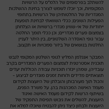
להשתלב בפרסומים של הלמ"ס על הרשויות
המקומיות, וכך יוכלו לשמש לצורך בחינת ההשלכות
המגדריות של החלטותיהן של הרשויות בתחומי
הפעילות השונים; ככלי השוואתי לבחינת תופעות
ייחודיות של אי-שוויון מגדרי ברשויות או הצלחתן
בצמצום פערים מגדריים; וכן ככלי תומך החלטה
עבור גופי האסדרה השלטוניים, בין היתר לעניין
החלטות בנושאים של ביזור סמכויות או תקצוב.
המבקר אנגלמן המליץ לגופי השלטון המקומי לגבש
תוכנית אסטרטגית לצמצום הפערים המגדריים בקרב
עובדיהן, שמהן ייגזרו תוכניות עבודה הכוללות יעדים
תוצאתיים מדידים ולוחות זמנים מוגדרים לביצוע -
והכול תוך מעורבותן והובלתן של היועצות לקידום
מעמד האישה המכהנות בהן. על משרד הפנים,
בשיתוף הרשות לקידום מעמד האישה ואיגוד
היועצות, להשלים את גיבוש תפיסת התפקיד של
היועצות ולבחון כיצד ניתן להבטיח שיוכלו למלא את