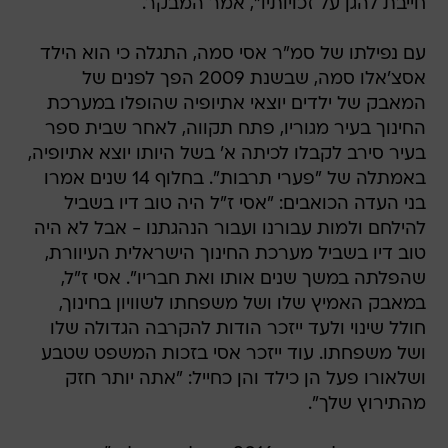
חייבת להגן על זכויותיו", אמר המבקר.
עם נפילתו של סמ"ר אסי סמה, התגלה כי הוא הילד
אסצ'אלו סמה, שבשנת 2009 הפך לפנים של
המאבק של ילדים יוצאי אתיופיה שהופלו במערכת
החינוך בעיר מגוריו, פתח תקווה, לאחר שבית ספר
בעיר סירב לקבלו לכיתה א' בשל היותו יוצא אתיופיה,
באמתלה של "פערי תרבות". בחלוף 14 שנים אמרו
בני העדה הכואבים: "אסי ז"ל היה טוב דיו בשביל
להילחם ולמות עבורנו ועבור הנהגתנו - אבל לא היה
טוב דיו בשביל מערכת החינוך הישראלית העיוורת,
שהפלתה במשך שנים אותו ואת חבריו". אסי ז"ל,
במאבק האמיץ שלו ושל משפחתו לשוויון בחינוך,
חולל שינוי ולעד ייזכר הודות להקרבה הגדולה שלו
ושל משפחתו. עוד ייזכר אסי בזכות המשפט שטבע
ושלאורו פעל הן כילד והן כחייל: "אתה יותר חזק
מהתירוץ שלך".