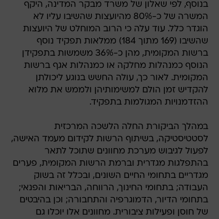
בנוסף, לפי שאלון של משרד מבקר המדינה, היקף
המשרה של כ-80% מהיועצות שהשיבו עליו לא
הוגדר כלל. עוד עלה כי הרוב המוחלט של היועצות
שהשיבו (169 מתוך 184) ממלאות תפקיד נוסף
ברשות המקומית, מהן כ-36% משמשות בתפקידן
הנוסף כמנהלות מחלקה או כמנהלות אגף ברשות
המקומית. לאור כך, עולה החשש בנוגע ליכולתן
להקדיש זמן הולם למשימותיהן ולממש את מלוא
ההזדמנויות המגולמות בתפקיד.
במהלך הביקורת החלה הלשכה המרכזית
לסטטיסטיקה, בשיתוף הרשות לקידום מעמד האישה,
לפעול לגיבוש מערכת מחוונים שתוכל לתאר
בהתפלגות מגדרית וברמת הרשות המקומית, פערים
מגדריים בתחומי החיים השונים, ובכלל זה בשוק
העבודה; בתחומי החינוך, הרווחה, הבריאות והפנאי;
בתחומי הדיור, הדמוגרפיה והתחבורה; וכן בהיבטים
של חוסן ופעילות ציבורית. מחוונים אלו יוכלו גם