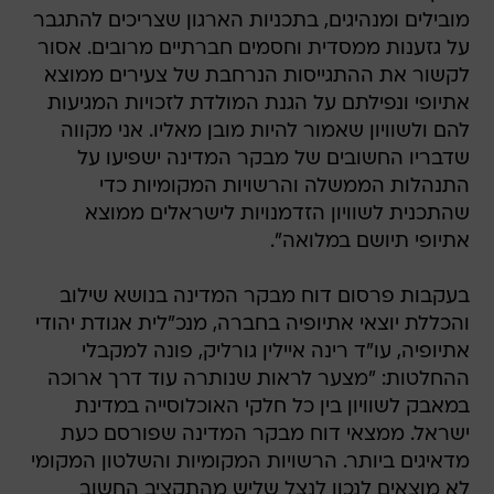
מובילים ומנהיגים, בתכניות הארגון שצריכים להתגבר
על גזענות ממסדית וחסמים חברתיים מרובים. אסור
לקשור את ההתגייסות הנרחבת של צעירים ממוצא
אתיופי ונפילתם על הגנת המולדת לזכויות המגיעות
להם ולשוויון שאמור להיות מובן מאליו. אני מקווה
שדבריו החשובים של מבקר המדינה ישפיעו על
התנהלות הממשלה והרשויות המקומיות כדי
שהתכנית לשוויון הזדמנויות לישראלים ממוצא
אתיופי תיושם במלואה".
בעקבות פרסום דוח מבקר המדינה בנושא שילוב
והכללת יוצאי אתיופיה בחברה, מנכ"לית אגודת יהודי
אתיופיה, עו"ד רינה איילין גורליק, פונה למקבלי
ההחלטות: "מצער לראות שנותרה עוד דרך ארוכה
במאבק לשוויון בין כל חלקי האוכלוסייה במדינת
ישראל. ממצאי דוח מבקר המדינה שפורסם כעת
מדאיגים ביותר. הרשויות המקומיות והשלטון המקומי
לא מוצאים לנכון לנצל שליש מהתקציב החשוב