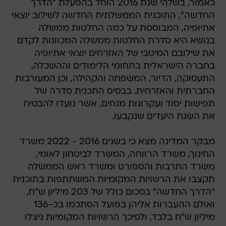
כאמור, בשלהי שנת 2016 הוחל בהפעלת "הדרך
החדשה", התוכנית הממשלתית החדשה לשילוב יוצאי
אתיופיה, המבוססת על כמה החלטות ממשלה
בנושא היא סדרת החלטות ממשלה המכוונות לקדם
את שילובם המיטבי של האזרחים יוצאי אתיופיה
בחברה הישראלית בתחומי הלימודים וההשכלה,
התעסוקה, הדיור, המשפחה והקהילה, וכן המעורבות
החברתית והאזרחית. בבסיס התכנית סדרה של
תפישות יסוד ועקרונות מנחים, אשר נועדו להבטיח
את השגת היעדים שנקבעו.
מבקר המדינה מצא כי בשנים 2016 - 2022 משרד
החינוך, משרד הרווחה, המשרד לביטחון לאומי,
משרד התרבות והספורט ומשרד ראש הממשלה
תקצבו את הרשויות המקומיות המשתתפות בתוכנית
"הדרך החדשה" בסכום כולל של 203 מיליון ש"ח,
ואולם ההעברות אליהן בפועל הסתכמו בכ-136
מיליון ש"ח בלבד, ולפיכך הרשויות המקומיות ניצלו