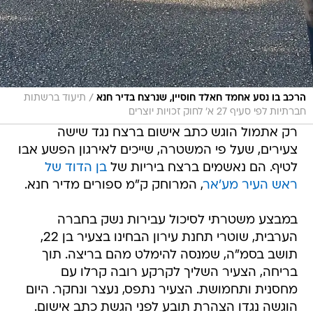
/
הרכב בו נסע אחמד חאלד חוסיין, שנרצח בדיר חנא
תיעוד ברשתות
חברתיות לפי סעיף 27 א' לחוק זכויות יוצרים
רק אתמול הוגש כתב אישום ברצח נגד שישה
צעירים, שעל פי המשטרה, שייכים לאירגון הפשע אבו
לטיף. הם נאשמים ברצח ביריות של
בן הדוד של
ראש העיר מע'אר
, המרוחק ק"מ ספורים מדיר חנא.
במבצע משטרתי לסיכול עבירות נשק בחברה
הערבית, שוטרי תחנת עירון הבחינו בצעיר בן 22,
תושב בסמ"ה, שמנסה להימלט מהם בריצה. תוך
בריחה, הצעיר השליך לקרקע רובה קרלו עם
מחסנית ותחמושת. הצעיר נתפס, נעצר ונחקר. היום
הוגשה נגדו הצהרת תובע לפני הגשת כתב אישום.