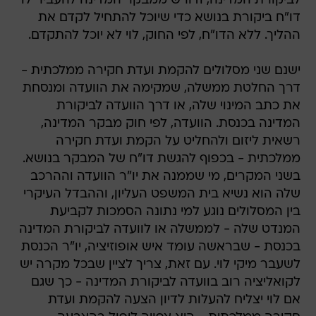
לביקורת המדינה, ודורש ממבקר המדינה להעביר לו
דו"ח ביקורת בנושא כדי שיוכל להתחיל לקדם את
ההליך. ללא הדו"ח, לפי החוק, לוי לא יוכל להתקדם.
ישנם שני מסלולים להקמת ועדת חקירה ממלכתית -
דרך החלטת ממשלה, שמקימה את הוועדה ומנסחת
את כתב המינוי שלה, או דרך הוועדה לביקורת
המדינה בכנסת. הוועדה, לפי חוק מבקר המדינה,
רשאית ליזום ולהחליט על הקמת ועדת חקירה
ממלכתית - בכפוף להגשת דו"ח של המבקר בנושא.
בשני המקרים, מי שממנה את יו"ר הוועדה וההרכב
שלה הוא נשיא בית המשפט העליון, וההבדל העיקרי
בין המסלולים נוגע למי נתונה הסמכות לקביעת
המנדט שלה - לממשלה או לוועדה לביקורת המדינה
בכנסת - שבראשה עומד איש אופוזיציה, יו"ר הכנסת
לשעבר מיקי לוי. עם זאת, צריך לציין שבכל מקרה יש
לקואליציה רוב בוועדה לביקורת המדינה - כך שגם
אם לוי יצליח להעלות לדיון הצעה להקמת ועדת