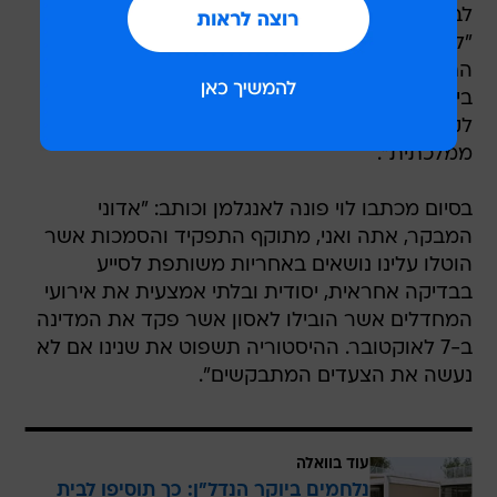
לבדיקות עתידיות.
"למרות שחלפו כבר 10 חודשים - עד עתה לא
התקבל דבר", הלוי כתב. "כפי שהנך יודע, ללא דוח
ביקורת לא תוכל הוועדה לענייני ביקורת המדינה
לקיים דיון והצבעה על הקמת ועדת חקירה
ממלכתית".
בסיום מכתבו לוי פונה לאנגלמן וכותב: "אדוני
המבקר, אתה ואני, מתוקף התפקיד והסמכות אשר
הוטלו עלינו נושאים באחריות משותפת לסייע
בבדיקה אחראית, יסודית ובלתי אמצעית את אירועי
המחדלים אשר הובילו לאסון אשר פקד את המדינה
ב-7 לאוקטובר. ההיסטוריה תשפוט את שנינו אם לא
נעשה את הצעדים המתבקשים".
עוד בוואלה
נלחמים ביוקר הנדל"ן: כך תוסיפו לבית