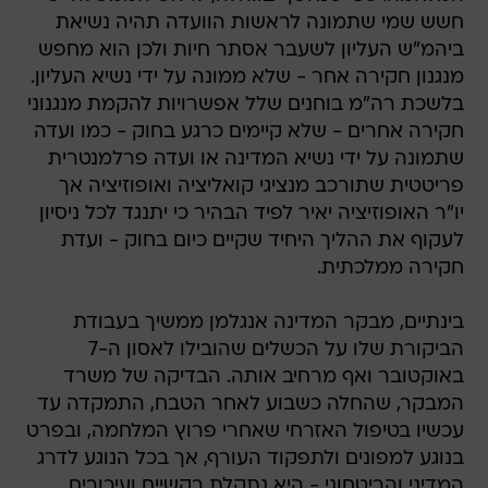
חשש שמי שתמונה לראשות הוועדה תהיה נשיאת
ביהמ"ש העליון לשעבר אסתר חיות ולכן הוא מחפש
מנגנון חקירה אחר - שלא ממונה על ידי נשיא העליון.
בלשכת רה"מ בוחנים שלל אפשרויות להקמת מנגנוני
חקירה אחרים - שלא קיימים כרגע בחוק - כמו ועדה
שתמונה על ידי נשיא המדינה או ועדה פרלמנטרית
פריטטית שתורכב מנציגי קואליציה ואופוזיציה אך
יו"ר האופוזיציה יאיר לפיד הבהיר כי יתנגד לכל ניסיון
לעקוף את ההליך היחיד שקיים כיום בחוק - ועדת
חקירה ממלכתית.
בינתיים, מבקר המדינה אנגלמן ממשיך בעבודת
הביקורת שלו על הכשלים שהובילו לאסון ה-7
באוקטובר ואף מרחיב אותה. הבדיקה של משרד
המבקר, שהחלה כשבוע לאחר הטבח, התמקדה עד
עכשיו בטיפול האזרחי שאחרי פרוץ המלחמה, ובפרט
בנוגע למפונים ולתפקוד העורף, אך בכל הנוגע לדרג
המדיני והביטחוני - היא נתקלת בקשיים ועיכובים.