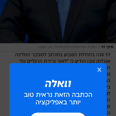
/
מיקי לוי
לשכת העיתונות הממשלתית, אבי אוחיון
לוי פנה בתחילת השבוע במכתב למבקר המדינה
אנגלמן שבו הודיע כי "לאור גרירת הרגליים של
הממשלה בנושא הקמת ועדת חקירה ממלכתית לא
נותר לי אלא לנסות להביא את עניין הקמת וועדת
החקירה הממלכתית לדיון והצבעה בוועדה לענייני
ביקורת המדינה". על מנת לקדם את ההליך, הוועדה
לביקורת המדינה זקוקה לדו"ח ביקורת מטעם
המבקר, אך מהמכתב עולה כי אנגלמן מתעלם
מבקשות חוזרות ונשנות של לוי לקבל דיווח על
הבדיקה שהחל בה במשרדו וכן את התוכניות