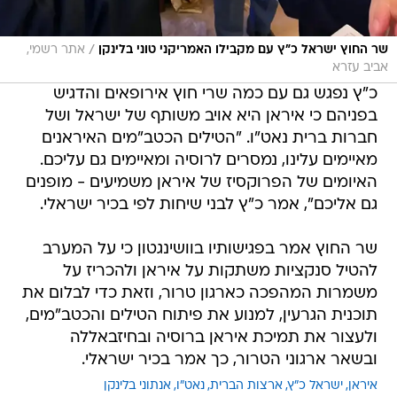
/
שר החוץ ישראל כ"ץ עם מקבילו האמריקני טוני בלינקן
אתר רשמי,
אביב עזרא
כ"ץ נפגש גם עם כמה שרי חוץ אירופאים והדגיש
בפניהם כי איראן היא אויב משותף של ישראל ושל
חברות ברית נאט"ו. "הטילים הכטב"מים האיראנים
מאיימים עלינו, נמסרים לרוסיה ומאיימים גם עליכם.
האיומים של הפרוקסיז של איראן משמיעים - מופנים
גם אליכם", אמר כ"ץ לבני שיחות לפי בכיר ישראלי.
שר החוץ אמר בפגישותיו בוושינגטון כי על המערב
להטיל סנקציות משתקות על איראן ולהכריז על
משמרות המהפכה כארגון טרור, וזאת כדי לבלום את
תוכנית הגרעין, למנוע את פיתוח הטילים והכטב"מים,
ולעצור את תמיכת איראן ברוסיה ובחיזבאללה
ובשאר ארגוני הטרור, כך אמר בכיר ישראלי.
איראן
ישראל כ"ץ
ארצות הברית
נאט"ו
אנתוני בלינקן