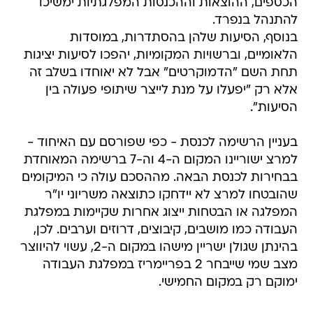
הכספים, ההוצאות וההכנסות המפלגתיות ימשיכו
להתנהל בנפרד.
בנוסף, הסיעות שלהן בהסתדרות, במוסדות
הלאומיים, וברשויות המקומיות, יהפכו לסיעות יציגות
תחת השם "הדמוקרטים" אבל לא יאוחדו בשלב זה
אלא רק "יפעלו על מנת לייצר שיתופי פעולה בין
הסיעות".
בעניין הרשימה לכנסת - כפי שפורסם עם האיחוד -
למרצ ישוריינו המקום ה-4 וה-7 ברשימה המאוחדת
בבחירות לכנסת הבאה. מההסכם עולה כי המיקומים
שהובטחו למרצ לא יידחקו כתוצאה משריוני יו"ר
המפלגה או הבטחות ייצוג אחרות שקיימות במפלגת
העבודה כמו מושבים, קיבוצים, דרוזים וערבים. לכן,
בהינתן שגולן ישריין מישהו במקום ה-2, עשוי להיווצר
מצב שמי שייבחר 2 בפריימריז במפלגת העבודה
ימוקם רק במקום החמישי.