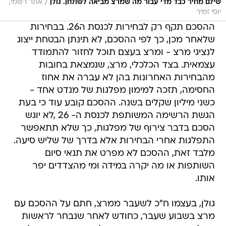
/
שילם מחיר כבד מדי עבור מה שמרצ מביאה לשולחן. גולן
אתר רשמי,
יוסי זמיר
ההסכם תקף רק לבחירות לכנסת ה26. בבחירות
שלאחר מכן, כך לפי ההסכם, לא תינתן הבטחת ייצוג
לנציגי מרצ - ומרצ בעצם תוכל לחזור להתמודד
עצמאית. בצד הכלכלי, מרצ, שנמצאת בחובות
מהבחירות האחרונות בהן לא עברה את אחוז
החסימה, תזכה למימון מפלגות של מנדט אחד -
כשני מיליון שקלים בשנה. ההסכם קובע עוד כי בעת
הגשת הרשימה המשותפת לכנסת ה- 26 ,לא יוגש
הסכם בדבר צירוף של מפלגות, כך שלא תתאפשר
התפלגות אחרי הבחירות אלא בדרך של שליש סיעה.
מלבד זאת, ההסכם לא מפרט את תנאי סיום
השותפות או מה יקרה במידה ומי מהצדדים יפר
אותו.
גולן, בעצמו ח"כ לשעבר ממרצ, חתם על ההסכם עם
מרצ בשבוע שעבר, כחודש לאחר שנבחר לראשות