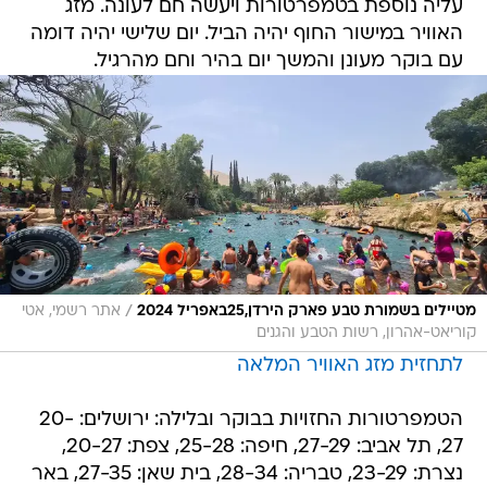
עליה נוספת בטמפרטורות ויעשה חם לעונה. מזג
האוויר במישור החוף יהיה הביל. יום שלישי יהיה דומה
עם בוקר מעונן והמשך יום בהיר וחם מהרגיל.
/
מטיילים בשמורת טבע פארק הירדן,25באפריל 2024
אתר רשמי, אטי
קוריאט-אהרון, רשות הטבע והגנים
לתחזית מזג האוויר המלאה
הטמפרטורות החזויות בבוקר ובלילה: ירושלים: 20-
27, תל אביב: 27-29, חיפה: 25-28, צפת: 20-27,
נצרת: 23-29, טבריה: 28-34, בית שאן: 27-35, באר