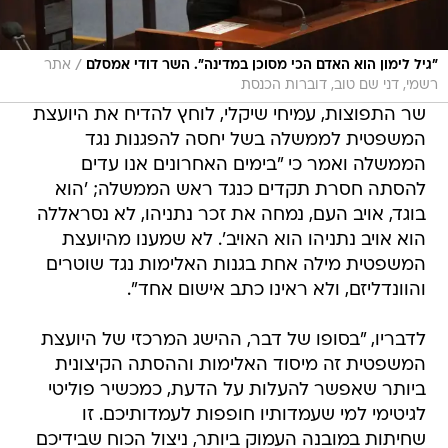
/
"גיל לימון הוא האדם הכי מסוכן במדינה". השר דודי אמסלם
אתר
רשמי, דני שם טוב, דוברות הכנסת
שר התפוצות, עמיחי שיקלי, לוחץ להדיח את היועצת
המשפטית לממשלה בשל יחסה להפגנות נגד
הממשלה ואמר כי "בימים האחרונים אנו עדים
להסתה חסרת תקדים כנגד ראש הממשלה; 'הוא
בוגד, אויב העם, נמחה את זכר נתניהו, לא נסראללה
הוא אויב נתניהו הוא האויב'. לא שמענו מהיועצת
המשפטית מילה אחת בגנות האלימות נגד שוטרים
והוונדליזם, ולא ראינו כתב אישום אחד".
לדבריו, "בסופו של דבר, ההישג המרכזי של היועצת
המשפטית זה מיסוד האלימות וההסתה הקיצונית
ביותר שאפשר להעלות על הדעת, כמכשיר פוליטי
לגיטימי למי שעמדותיו חופפות לעמדותיכם. זו
שחיתות במובנה העמוק ביותר, ניצול הכוח שבידיכם