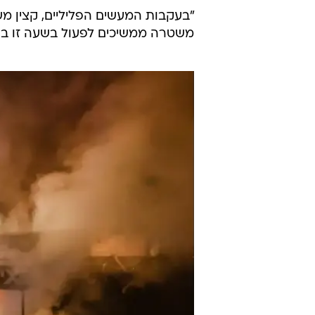
עינב צנגאוקר אמו של מתן בהפגנה מול מעון רה"מ, ירוש
מטעם המשטרה נמסר כי "הערב פע
בהתאם למתווה שאושר מכיוון גשר ה
למחות.
כמה נשים הציתו והבעירו אש במזיד 
ניסה לפרוץ מחסום משטרתי ברחוב 
"בעקבות המעשים הפליליים, קצין מ
משטרה ממשיכים לפעול בשעה זו בר