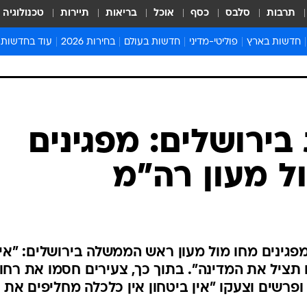
תרבות
סלבס
כסף
אוכל
בריאות
תיירות
טכנולוגיה
חדשות בארץ
פוליטי-מדיני
חדשות בעולם
בחירות 2026
עוד בחדשות
אירועים בארץ
פוליטיקה וממשל
המזרח התיכון
דעות ופרשנויו
חדשות פלילים ומשפט
יחסי חוץ
אירופה
סרי ושלזינגר
חינוך
אמריקה
פרויקטים מיוח
ישראלים בחו"ל
אסיה והפסיפיק
אסור לפספס
בריאות
אפריקה
מדע וסביבה
חברה ורווחה
הנחיות פיקוד 
ארכיון מדורים
זמני כניסת ש
לוח חופשות וח
לוח שנה
חדשות יהדות
ירושלים: מפגינים
חדשות המשפ