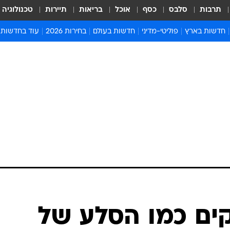
תרבות
סלבס
כסף
אוכל
בריאות
תיירות
טכנולוגיה
חדשות בארץ
פוליטי-מדיני
חדשות בעולם
בחירות 2026
עוד בחדשות
אירועים בארץ
פוליטיקה וממשל
המזרח התיכון
דעות ופרשנויו
חדשות פלילים ומשפט
יחסי חוץ
אירופה
סרי ושלזינגר
חינוך
אמריקה
פרויקטים מיוח
ישראלים בחו"ל
אסיה והפסיפיק
אסור לפספס
בריאות
אפריקה
מדע וסביבה
חברה ורווחה
הנחיות פיקוד 
ארכיון מדורים
זמני כניסת ש
לוח חופשות וח
לוח שנה
חדשות יהדות
ים כמו הסלע של
חדשות המשפ