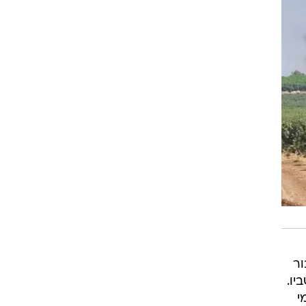
ור
יו.
י