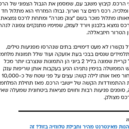
י הרכס. קיבוץ משגב עם, שמסמן את הגבול הצפוני של הרכ
מלכיה. רכס רמים צר וארוך. גבולו המזרחי הוא מתלול חד 
כ-800 מטר, חלק מאותו מתלול מוכר בשם "צוק מנרה" ומתחת לרכס נמצאת
ס נמצא בלבנון ויורד לעמק, שמימיו מתנקזים צפונה לנהר
 הטרור חיזבאללה.
נקשרו לא מעט דימויים: בתים שנהרסו מפגיעות טילים,
 תלמידים שנסים בבכי בעת אזעקה ועוד שלל תמונות מלחמה
אבל נדמה שלהבות הענק שאיימו על קריית שמונה בליל 2 ביוני הן התמונות שנצרבו יותר מכל
 הממשלה בנימין נתניהו הגיע בעקבות אותן שריפות ענק
לביקור בקריית
 ההתמודדות הקשה של יישובי הרכס. מאז תחילת המלחמ
, סופגים פגיעות רבות וחווים מציאות ביטחונית שמעלה שאל
רכס מצולק.
ה
הנות מאינטרנט מהיר וחבילת טלווזיה בזול? זה