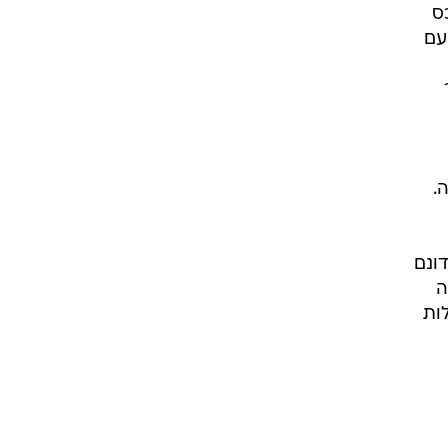
ס
עם
.
 שמונה. רכס רמים שחור מאז אותו לילה קשה: עצים על פני שטח של כ-10,000 דונם
ה
ות