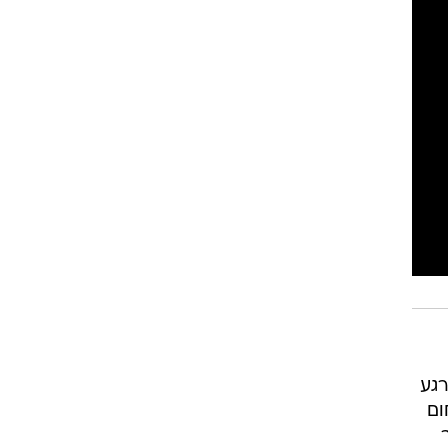
רגע
ום