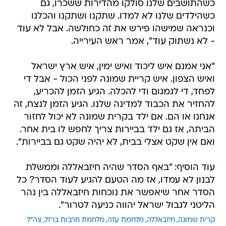
כשהתושבים שלנו סולקו מהדירות ששכרו, גם
כשהילדים שלנו לא למדו. שתקנו ושתקנו והכלנו
וכנראה שמישהו פירש את זה כחולשה. אבל לא עוד
- לא נשתוק עוד", אמר ראש העירייה.
"אני אמנם איש ליכוד ואיש ימין, איש ארץ ישראל
ואיש הצפון. איש קריית שמונה לפני הכול - אבל די
לפחד, די לגמגום ודי להכלה. הגיע הזמן להכריע,
להחזיר את הכבוד למדינה שלנו. הגיע הזמן לנצח, זה
אנחנו או הם. אם ילד בקרית שמונה לא יכול לחזור
הביתה, אז גם ילד בביירות צריך לחפש לו בית אחר.
ואם אין שקט אצלי בבית, לא יהיה שקט גם בביירות".
עוד הוסיף: "באף הסדר שהיה חיזבאללה וממשלת
לבנון לא עמדו, אז מה הטעם להגיע לעוד הסדר? כל
הסדר אחר שיאפשר את נוכחות חיזבאללה בין נהר
הליטני לגבול ישראל יהווה כניעה לטרור".
קרית שמונה
חיזבאללה
מלחמת עזה
מלחמת חרבות ברזל
צה"ל