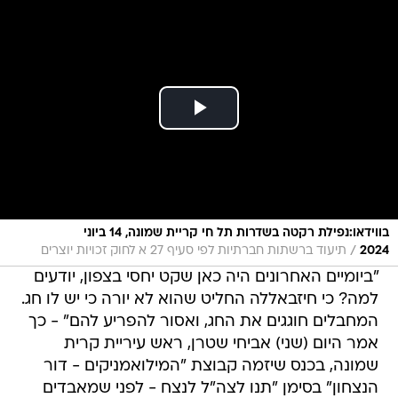
בווידאו:נפילת רקטה בשדרות תל חי קריית שמונה, 14 ביוני
/
2024
תיעוד ברשתות חברתיות לפי סעיף 27 א לחוק זכויות יוצרים
"ביומיים האחרונים היה כאן שקט יחסי בצפון, יודעים
למה? כי חיזבאללה החליט שהוא לא יורה כי יש לו חג.
המחבלים חוגגים את החג, ואסור להפריע להם" - כך
אמר היום (שני) אביחי שטרן, ראש עיריית קרית
שמונה, בכנס שיזמה קבוצת "המילואמניקים - דור
הנצחון" בסימן "תנו לצה"ל לנצח - לפני שמאבדים