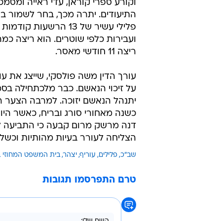
ספרי הקוראן שהושחתו במסגד בכפר עוריף, 13 ביוני 2024
בבקשת המעצר עד תום ההליכים המש
ממצאים רבים וביניהם תיעודי מצלמ
וקורע ספרי קוראן, עדי ראייה ומסמכ
התיעודים. יתרה מכך, בחר לשמור בא
פלילי עשיר של 13 הרשע
ריצה 11 חודשי מאסר.
עורך הדין משה פולסקי, שייצג את ע
על זיכוי הנאשם. כבר מלכתחילה בסמ
יתנהל הנאשם יזוכה. למרבה הצער 
כשנה מאחורי סורג ובריח, כאשר הי