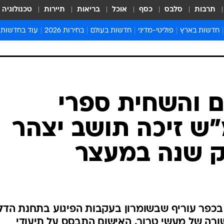
תרבות
סלבס
כסף
אוכל
בריאות
תיירות
טכנולוגיה
חדשות בארץ
פוליטי-מדיני
חדשות בעולם
בחירות 2026
עוד בחדשות
אירועים בארץ
פוליטיקה וממשל
המזרח התיכון
דעות ופרשנויו
חדשות פלילים ומשפט
יחסי חוץ
אירופה
סרי ושלזינגר
חינוך
אמריקה
פרויקטים מיוח
ישראלים בחו"ל
אסיה והפסיפיק
אסור לפספס
בריאות
אפריקה
מדע וסביבה
חברה ורווחה
הנחיות פיקוד 
ארכיון מדורים
זמני כניסת ש
לוח חופשות וח
לוח שנה
חדשות יהדות
ם והשחית ספרי
חדשות המשפ