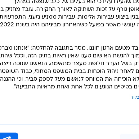
/
תיעוד ברשתות חברתיות לפי סעיף 27 א' לחוק זכויות יוצרים
פטיים שהוגשה עם כתב האישום, צוין כי האישום התבסס 
ות אבטחה בהם נראה עובד בפנים גלויות משתתף בהתפרע
ים שהעידו עליו כי הוא בעלים של כלב שנצפה במהלך
ופן גורף על זכות השתיקה לאורך החקירה. עובד מחזיק ב
ות קודמות בגין ביצוע עבירות אלימות, עבירות ממניע גזעני, התפרעויות
ובד מטעם ארגון חוננו, מסר בתגובה להחלטה: "אנחנו מברכ
וך להגשת האישום טענו שאין ראיות בתיק הזה, וככל שהתי
רק בשל העדר חלופת מעצר מתאימה, הנאשם שזוכה ריצה
ום לאחר ניהול הוכחות בבית המשפט המחוזי, כבוד השופטת