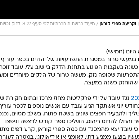
/
 וקריעת ספרי קוראן
תיעוד ברשתות חברתיות לפי סעיף 27 א' לחוק זכויות
היום (חמישי)
מיצהר, שהואשם במעשי טרור במסגרת התפרעויות של יהודים בכפר עוריף
כשנה בעקבות הפיגוע בתחנת הדלק ביישוב עלי. עובד זוכה