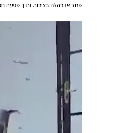
מעבירות חמורות של מעשה טרור וה
טרור של עלבון דת. זיכויו הגיע לאח
בכתב האישום שהוגש בחודש יולי 2023
הביטחון הכללי והמשטרה, נכתב כי ב
באזור יהודה ושומרון ועימם החל לה
עובד ואנשים נוספים לתוך מסגד בכפר
חלונות. בהמשך נטען בכתב האישום 
והשליכם לרצפה. בנוסף, יוחס לו כי מ
פחד או בהלה בציבור, ותוך פגיעה ח