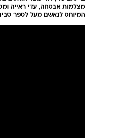
קוראן": ביהמ
לאחר שהוחזק
ארז הראל
עודכן לאחרונה: 13.6.2024 / 19:41
במסגרת התפרעויות של יהודים 
ביישוב עלי, דור עובד הואשם ב
מצלמות אבטחה, עדי ראייה ומסמ
המיוחס לנאשם מעל לספר סביר