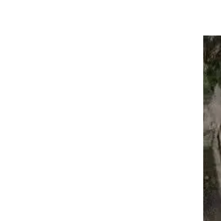
עשה
רות
ו
כם