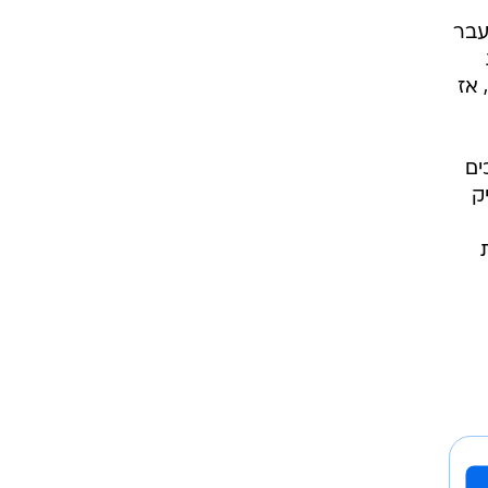
על
ות
עבר
ועבירות כלפי שוטרים. הוא ריצה כמה עונשי מאסר בפועל כשהאחרון מביניהם היה בשנת 2022, אז
ים
ק