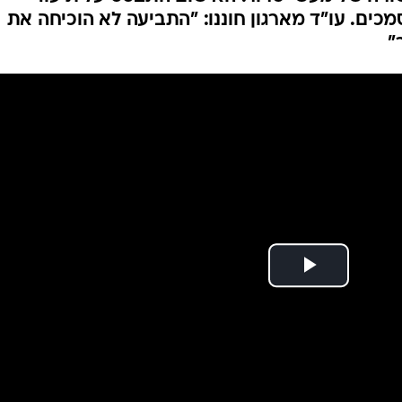
"ש זיכה תושב יצהר
המייל האדום
 שנה במעצר
בכפר עוריף שבשומרון בעקבות הפיגוע בתחנת הדל
שורה של מעשי טרור. האישום התבסס על תיעודי
כים. עו"ד מארגון חוננו: "התביעה לא הוכיחה את
"