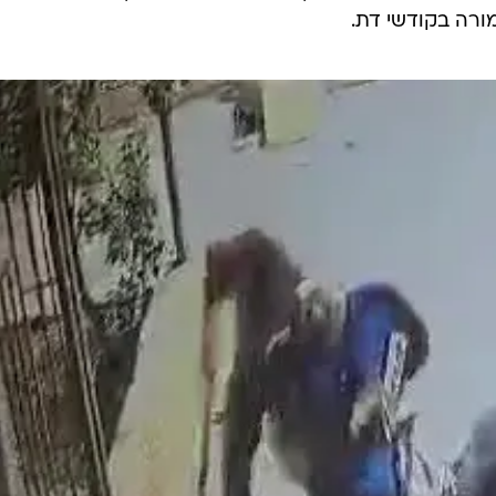
תפרעות שסופה נזק, מעשה טרור של היזקים מיוחדים ומ
ר שהוחזק כשנה במעצר.
נגד עובד על ידי פרקליטות מחוז מרכז ובתום חקירת שי
חודש יוני אשתקד הגיע עובד עם אנשים נוספים לכפר עוריף
שליך ולהבעיר חפצים שונים בשטח פתוח. בשלב מסוים, נכנס
 והחלו להרוס ריהוט, השליכו ספרי קודש לרצפה וניפצו
כי עובד יצא מהמסגד עם כמה ספרי קוראן, קרע דפים מתו
עשיו בוצעו ממניע דתי, לאומני או אידיאולוגי, במטרה לעורר
מורה בקודשי דת.