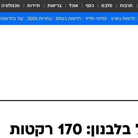
תרבות
סלבס
כסף
אוכל
בריאות
תיירות
טכנולוגיה
חדשות בארץ
פוליטי-מדיני
חדשות בעולם
בחירות 2026
עוד בחדשות
אירועים בארץ
פוליטיקה וממשל
המזרח התיכון
דעות ופרשנויו
חדשות פלילים ומשפט
יחסי חוץ
אירופה
סרי ושלזינגר
חינוך
אמריקה
פרויקטים מיוח
ישראלים בחו"ל
אסיה והפסיפיק
אסור לפספס
בריאות
אפריקה
מדע וסביבה
חברה ורווחה
הנחיות פיקוד 
ארכיון מדורים
זמני כניסת ש
לוח חופשות וח
לוח שנה
חדשות יהדות
לאחר החיסול בלבנון: 170 רקטות
חדשות המשפ