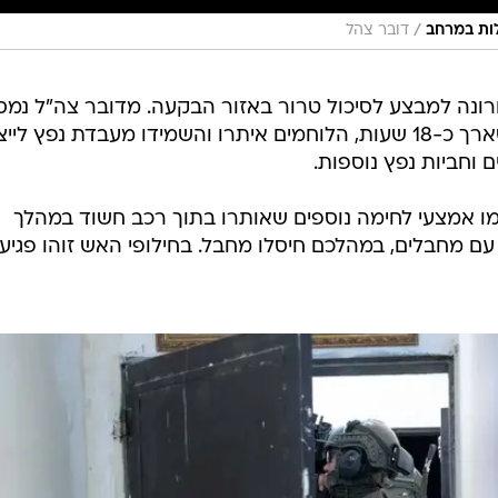
/
לות במרחב
דובר צהל
רונה למבצע לסיכול טרור באזור הבקעה. מדובר צה"ל נמס
הבוקר (שלישי) כי במהלך המבצע, שארך כ-18 שעות, הלוחמים איתרו והשמידו מעבדת נפץ לי
מו אמצעי לחימה נוספים שאותרו בתוך רכב חשוד במהלך
 עם מחבלים, במהלכם חיסלו מחבל. בחילופי האש זוהו פגיע