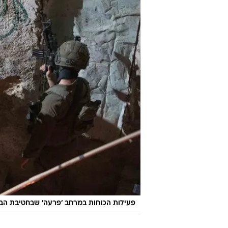
פעילות הכוחות במרחב 'פרעה' שבחטיבת הבקעה והעמקי