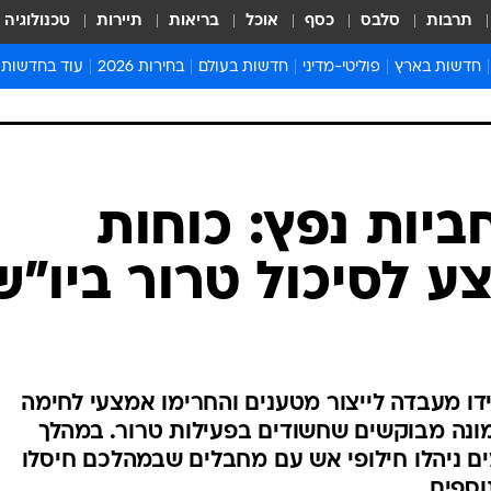
תרבות
סלבס
כסף
אוכל
בריאות
תיירות
טכנולוגיה
חדשות בארץ
פוליטי-מדיני
חדשות בעולם
בחירות 2026
עוד בחדשות
אירועים בארץ
פוליטיקה וממשל
המזרח התיכון
דעות ופרשנויו
חדשות פלילים ומשפט
יחסי חוץ
אירופה
סרי ושלזינגר
חינוך
אמריקה
פרויקטים מיוח
ישראלים בחו"ל
אסיה והפסיפיק
אסור לפספס
בריאות
אפריקה
מדע וסביבה
חברה ורווחה
הנחיות פיקוד 
ארכיון מדורים
זמני כניסת ש
לוח חופשות וח
לוח שנה
חדשות יהדות
חביות נפץ: כוחות
חדשות המשפ