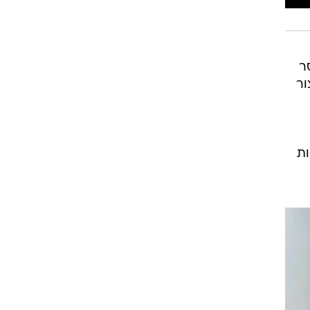
ר
יצור
ות