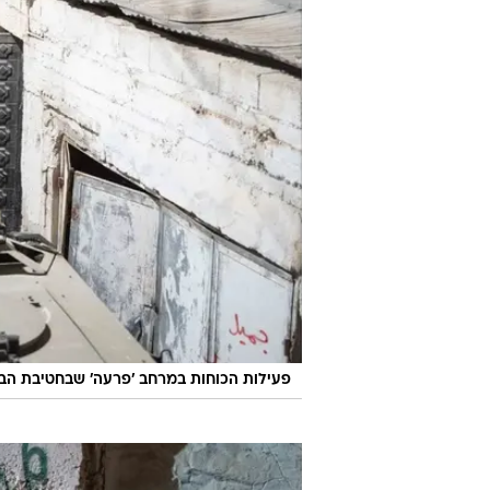
פעילות הכוחות במרחב 'פרעה' שבחטיבת הבקעה והעמקי