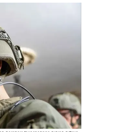
פעילות הכוחות במרחב 'פרעה' שבחטיבת הבקעה והעמקי