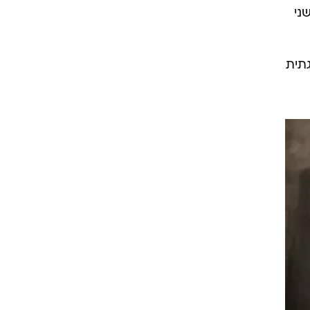
ני
תית