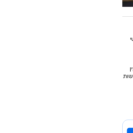
י
ן
שות