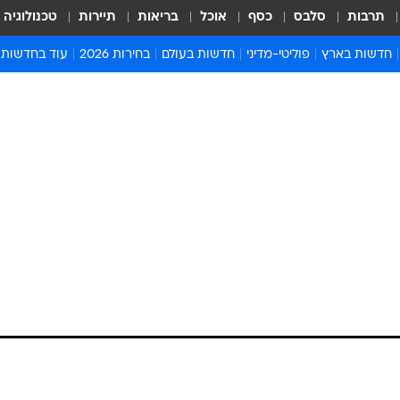
תרבות
סלבס
כסף
אוכל
בריאות
תיירות
טכנולוגיה
חדשות בארץ
פוליטי-מדיני
חדשות בעולם
בחירות 2026
עוד בחדשות
אירועים בארץ
פוליטיקה וממשל
המזרח התיכון
דעות ופרשנויו
חדשות פלילים ומשפט
יחסי חוץ
אירופה
סרי ושלזינגר
חינוך
אמריקה
פרויקטים מיוח
ישראלים בחו"ל
אסיה והפסיפיק
אסור לפספס
בריאות
אפריקה
מדע וסביבה
חברה ורווחה
הנחיות פיקוד 
ארכיון מדורים
זמני כניסת ש
לוח חופשות וח
לוח שנה
חדשות יהדות
חדשות המשפ