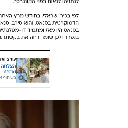
לנתניהו לנאום בפני הקונגרס".
לפי בכיר ישראלי, בחודש מרץ האחרו
הדמוקרטית בסנאט, והוא סירב. סנאט
בסנאט היו מאז ומתמיד דו-מפלגתיים
בנפרד ולכן שומר דחה את בקשתו של
עוד בוואל
הרזיה
בשיתוף א