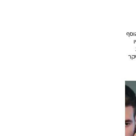
וסף
קר