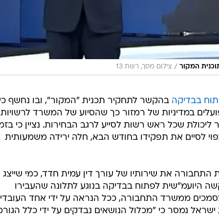
/
וכנית המקור
צילום מסך, רשת 13
תוח בבדיקה
בהקשר לתחקיר תכנית "המקור", ובו נחשף כי
ים במדיניות של רמזור כך שהסיוע של המשרד לרשויות
ליכולת שכל ראש רשות לסייע לרגב הבחירות. נציין כי בזמ
פוי לסיים את תפקידו בחודש הבא, חלה ירידה משמעותית
תחבורה את שירותיו של עורך דין עמית חדד, כמי שייצג
שה היועמ"שית לפתוח בבדיקה בנוגע לתלונה שהעבירו
מכים ממשרד התחבורה, ככל הנראה על ידי אחד העובדי
ראל נמסר כי "מכלול הנושאים נבדקים על ידי כלל הגורמ