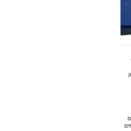
ן
ם
ים