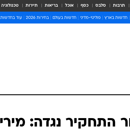
תרבות
סלבס
כסף
אוכל
בריאות
תיירות
טכנולוגיה
חדשות בארץ
פוליטי-מדיני
חדשות בעולם
בחירות 2026
עוד בחדשות
אירועים בארץ
פוליטיקה וממשל
המזרח התיכון
דעות ופרשנויו
חדשות פלילים ומשפט
יחסי חוץ
אירופה
סרי ושלזינגר
חינוך
אמריקה
פרויקטים מיוח
ישראלים בחו"ל
אסיה והפסיפיק
אסור לפספס
בריאות
אפריקה
מדע וסביבה
חברה ורווחה
הנחיות פיקוד 
ארכיון מדורים
זמני כניסת ש
לוח חופשות וח
לוח שנה
חדשות יהדות
 התחקיר נגדה: מירי
חדשות המשפ