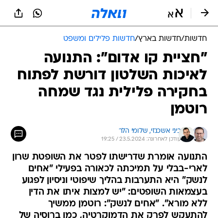
חדשות
/
חדשות בארץ
/
חדשות פלילים ומשפט
"חציית קו אדום": התנועה
לאיכות השלטון דורשת לפתוח
בחקירה פלילית נגד שמחה
רוטמן
ביני אשכנזי, 
שלומי הלר
עודכן לאחרונה: 23.5.2024 / 19:25
התנועה אומרת שדרישתו לפטר את השופטת שרון
לארי-בבלי על תמיכתה לכאורה בפעילי "אחים
לנשק" היא התערבות בהליך שיפוטי וניסיון לפגוע
בעצמאות השופטים: "יש למצות איתו את הדין
ללא מורא". "אחים לנשק": רוטמן ממשיך
להתעקש לפרק את הדמוקרטיה, כמו ברוסיה של