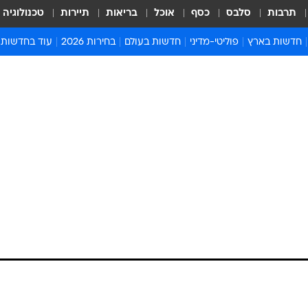
תרבות
סלבס
כסף
אוכל
בריאות
תיירות
טכנולוגיה
חדשות בארץ
פוליטי-מדיני
חדשות בעולם
בחירות 2026
עוד בחדשות
אירועים בארץ
פוליטיקה וממשל
המזרח התיכון
דעות ופרשנויו
חדשות פלילים ומשפט
יחסי חוץ
אירופה
סרי ושלזינגר
חינוך
אמריקה
פרויקטים מיוח
ישראלים בחו"ל
אסיה והפסיפיק
אסור לפספס
בריאות
אפריקה
מדע וסביבה
חברה ורווחה
הנחיות פיקוד 
ארכיון מדורים
זמני כניסת ש
לוח חופשות וח
לוח שנה
חדשות יהדות
חדשות המשפ