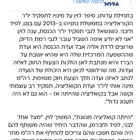
לכתבה המלאה
בתחילת עדותו, סיפר לוין על מינויו לתפקיד יו"ר
הקוראליציה בממשלת נתניהו ב-2013 עם בנט, לפיד
וליבני. כשנשאל לגבי תפקיד יו"ר הכנסת, ענה לוין:
"אני לא יודע איפה השביל עובר לגבי רמת הדיוק
שרוצים לרדת אליה אבל ועדת הכנסת היא ועדת
שההשפעה המרכזית שלה היא שהיא יושבת על
הברז והיא מנתבת לאן הולכות הצעות החוק לאיזה
ועדות. מה שרלוונטי לכאן היא היכולת של הועדה
לנתב לאיזה ועדה תלך הצעת חוק מסוימת. רה"מ
מינה אותי ליו"ר ועדת הקואליציה, תפקיד רב עוצמתי
וקשה אבל בקואליציה שהייתה אז - הוא גם לא היה
תענוג גדול".
"הייתה קואליציה מגוונת", המשיך לוין. "מצד אחד
לבני, לפיד וליברמן, שהדבר היחיד שהיה משותף להם
היה שהם חשבו שהם צריכים להחליף את רה"מ מחר