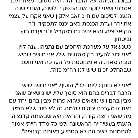
בבוקר. הניהול של הדבר הזה היה מסובך מאוד ולכן
אמרתי שאני לוקח את התפקיד לשנה, ואחרי שנה
הגענו לסיכום עם ח"כ זאב אלקין שאני אקח על עצמי
את יו"ר ועדת הכנסת וזאב יכנס לתפקיד יו"ר
הקואליציה, והוא יהיה גם במקביל יו"ר ועדת חוץ
וביטחון.
כשנשאל על מערכת היחסים עם נתניהו, ענה לוין:
"אני יכול להעיד רק מהזווית שלי, אני חושב שהיא
טובה מאוד. היא מבוססת על הערכה ואני חושב
שבהחלט זכינו שיש לנו רה"מ כזה".
"אני לא בוחן כליות ולב", הוסיף. "אני חושב שיש
הרבה דברים בהם הוא סומך עליי. יש נושאים שאני
מבין בהם ויש נושאים שהוא פחות מבין בהם, יחד עם
זאת זו מערכת יחסים שלמה. זה לא סוד שלא תמיד
מה שאני רוצה קורה, והראיה היא שבאותה קדנציה
הגעתי בעשירייה הראשונה ולפי כל מדד הייתי אמור
להתמנות לשר וזה לא הסתייע באותה קדנציה".