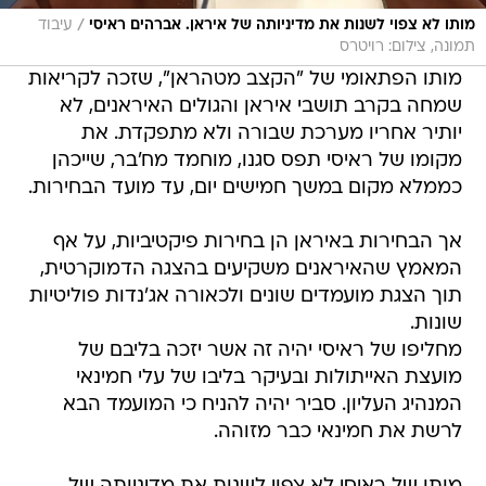
/
מותו לא צפוי לשנות את מדיניותה של איראן. אברהים ראיסי
עיבוד
תמונה, צילום: רויטרס
מותו הפתאומי של "הקצב מטהראן", שזכה לקריאות
שמחה בקרב תושבי איראן והגולים האיראנים, לא
יותיר אחריו מערכת שבורה ולא מתפקדת. את
מקומו של ראיסי תפס סגנו, מוחמד מח'בר, שייכהן
כממלא מקום במשך חמישים יום, עד מועד הבחירות.
אך הבחירות באיראן הן בחירות פיקטיביות, על אף
המאמץ שהאיראנים משקיעים בהצגה הדמוקרטית,
תוך הצגת מועמדים שונים ולכאורה אג'נדות פוליטיות
שונות.
מחליפו של ראיסי יהיה זה אשר יזכה בליבם של
מועצת האייתולות ובעיקר בליבו של עלי חמינאי
המנהיג העליון. סביר יהיה להניח כי המועמד הבא
לרשת את חמינאי כבר מזוהה.