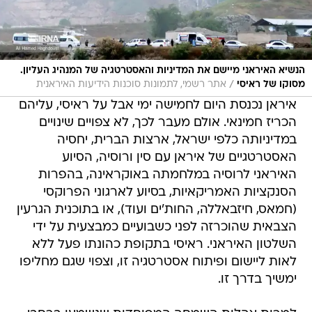
הנשיא האיראני מיישם את המדיניות והאסטרטגיה של המנהיג העליון.
/
מסוקו של ראיסי
אתר רשמי, לתמונות סוכנות הידיעות האיראנית
איראן נכנסת היום לחמישה ימי אבל על ראיסי, עליהם
הכריז חמינאי. אולם מעבר לכך, לא צפויים שינויים
במדיניותה כלפי ישראל, ארצות הברית, יחסיה
האסטרטגיים של איראן עם סין ורוסיה, הסיוע
האיראני לרוסיה במלחמתה באוקראינה, בהפרות
הסנקציות האמריקאיות, בסיוע לארגוני הפרוקסי
(חמאס, חיזבאללה, החות'ים ועוד), או בתוכנית הגרעין
הצבאית שהוכרזה לפני כשבועיים כמבצעית על ידי
השלטון האיראני. ראיסי בתקופת כהונתו פעל ללא
לאות ליישום ופיתוח אסטרטגיה זו, וצפוי שגם מחליפו
ימשיך בדרך זו.