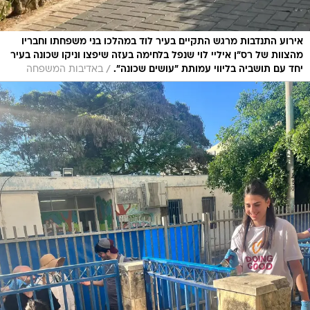
אירוע התנדבות מרגש התקיים בעיר לוד במהלכו בני משפחתו וחבריו
מהצוות של רס"ן איליי לוי שנפל בלחימה בעזה שיפצו וניקו שכונה בעיר
/
יחד עם תושביה בליווי עמותת "עושים שכונה".
באדיבות המשפחה