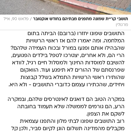
/
תושבי קריית שמונה מתפנים מבתיהם בחודש אוקטובר
פלאש 90, אייל
מרגולין
התושבים שפונו יחזרו (ברובם) הביתה בתום
המלחמה. ומה יאמרו להם אז ראשי הרשויות
שהבהילו אותם ופגעו במורל ובכוח העמידה שלהם?
הרי הם, ולא אחרים, יצטרכו לטפל בילדים הפגועים,
להשיבם למוסדות החינוך ולמסלול חיים רגיל, לוודא
שפרנסתם של ההורים לא תיפגע ועוד. הוואקום
שהותירו ראשי הרשויות התמלא בשלל קבוצות
ויחידים, שהכתירו עצמם כדוברי התושבים - ולא היא.
במקרה הטוב הם דואגים לאינטרסים שלהם, ובמקרה
הרע, הם גורמים לממשלה שלא תעמוד בחובתה
לשקם את הצפון.
רוב התושבים שפונו לבתי מלון והתפנו עצמאית
מקבלים מהמדינה תשלום הוגן לקיום סביר, ולכן קל