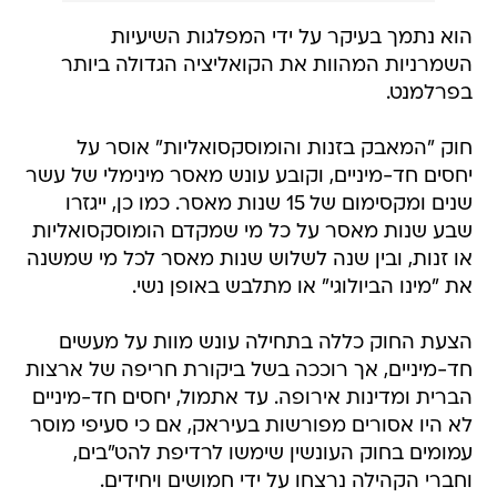
הוא נתמך בעיקר על ידי המפלגות השיעיות
השמרניות המהוות את הקואליציה הגדולה ביותר
בפרלמנט.
חוק "המאבק בזנות והומוסקסואליות" אוסר על
יחסים חד-מיניים, וקובע עונש מאסר מינימלי של עשר
שנים ומקסימום של 15 שנות מאסר. כמו כן, ייגזרו
שבע שנות מאסר על כל מי שמקדם הומוסקסואליות
או זנות, ובין שנה לשלוש שנות מאסר לכל מי שמשנה
את "מינו הביולוגי" או מתלבש באופן נשי.
הצעת החוק כללה בתחילה עונש מוות על מעשים
חד-מיניים, אך רוככה בשל ביקורת חריפה של ארצות
הברית ומדינות אירופה. עד אתמול, יחסים חד-מיניים
לא היו אסורים מפורשות בעיראק, אם כי סעיפי מוסר
עמומים בחוק העונשין שימשו לרדיפת להט"בים,
וחברי הקהילה נרצחו על ידי חמושים ויחידים.