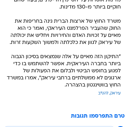
מדינות אוסרות על יחסי מין חד-מיניים, בעוד שהם
חוקיים ביותר מ-130 מדינות.
משרד החוץ של ארצות הברית גינה בחריפות את
החוק שהעביר הפרלמנט העיראקי, ואמר כי הוא
מאיים על זכויות האדם והחירויות ויחליש את יכולתה
של עיראק לגוון את כלכלתה ולמשוך השקעות זרות.
"התיקון הזה מאיים על אלה שנמצאים בסיכון הגבוה
ביותר בחברה העיראקית. אפשר להשתמש בו כדי
לפגוע בחופש הביטוי ולבלום את הפעולות של
ארגונים לא ממשלתיים ברחבי עיראק", אמרו במשרד
החוץ בוושינגטון בהצהרה.
עיראק
להט"ב
טרם התפרסמו תגובות