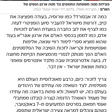
פעילות מטה משפחות החטופים נגד מטה ארגון הנשים של
/
האו"ם
מערכת וואלה, צילום: לירי אגמי ועומר קפלן
כמה זה אבסורד? כמו שרוסיה, בעודה מפציצה את
קייב, דורשת מישראל להעביר סיוע הומניטרי לעזה.
כמו לצרף את לוב כחברה בוועדת האו"ם לזכויות
אדם, כמו לממן בכספי האו"ם את ארגון אונר"א בעוד
שהוא מוציא ספרי לימוד רוויי שנאה, אלימות
ואנטישמיות וקריאה לזכות השיבה של הפלסטינים.
האו"ם הפך מנותק לגמרי מהמציאות הקיימת מחוצה
לו, בועה אלטרנטיבית שבה מלבד אינטרסים ומאזני
כוחות ושנאת ישראל - אין דבר.
צריך לזכור: כיום, כרבע מאוכלוסיית העולם היא
מוסלמית. לצד השאלה מה עתידם של היהודים
בעולם כזה, יש לשאול, ולא פחות בדאגה: מה עתידו
של מעמד האשה? הדגמה קצרה קיבלנו ממחבלי
ואנסי חמאס, בסרטים המזעזעים מ-7 באוקטובר,
כשהם צוהלים למראה צעירה ישראלית שתפסו,