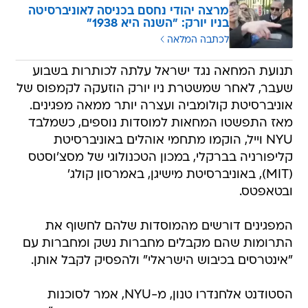
מרצה יהודי נחסם בכניסה לאוניברסיטה
בניו יורק: "השנה היא 1938"
לכתבה המלאה
תנועת המחאה נגד ישראל עלתה לכותרות בשבוע
שעבר, לאחר שמשטרת ניו יורק הוזעקה לקמפוס של
אוניברסיטת קולומביה ועצרה יותר ממאה מפגינים.
מאז התפשטו המחאות למוסדות נוספים, כשמלבד
NYU וייל, הוקמו מתחמי אוהלים באוניברסיטת
קליפורניה בברקלי, במכון הטכנולוגי של מסצ'וסטס
(MIT), באוניברסיטת מישיגן, באמרסון קולג'
ובטאפטס.
המפגינים דורשים מהמוסדות שלהם לחשוף את
התרומות שהם מקבלים מחברות נשק ומחברות עם
"אינטרסים בכיבוש הישראלי" ולהפסיק לקבל אותן.
הסטודנט אלחנדרו טנון, מ-NYU, אמר לסוכנות