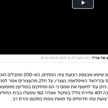
/
 של צה"ל
לפי סעיף 27 א' לחוק זכויות יוצרים
המבצע של צה"ל ושב"כ בבית החולים שיפא שבצפון רצועת עזה הסתיים, כש-200 
ס ובג'יהאד האיסלאמי, נעצרו. על חלק מהעצורים אמר לפני
ניתן עוד לחשוף את שמם כי הם מחזיקים במודיעין משמעותי
כוחות שייטת 13, צוות הקרב של חטיבה 401 וסיירת נח"ל בפיקוד אוגדה 162 שפעלו בבית ה
צועת עזה מדווחים על מאות גופות במקום והרס רב.