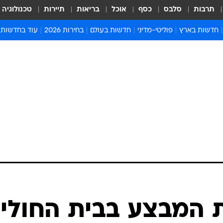
תרבות
סלבס
כסף
אוכל
בריאות
תיירות
טכנולוגיה
חדשות בארץ
פוליטי-מדיני
חדשות בעולם
בחירות 2026
עוד בחדשות
אירועים בארץ
פוליטיקה וממשל
המזרח התיכון
דעות ופרשנויו
חדשות פלילים ומשפט
יחסי חוץ
אירופה
סרי ושלזינגר
חינוך
אמריקה
פרויקטים מיוח
ישראלים בחו"ל
אסיה והפסיפיק
אסור לפספס
בריאות
אפריקה
מדע וסביבה
חברה ורווחה
הנחיות פיקוד 
ארכיון מדורים
זמני כניסת ש
לוח חופשות וח
לוח שנה
חדשות יהדות
ת המבצע בבית החולי
חדשות המשפ