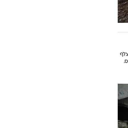
צלף
יבה 7 בחאן יונס.