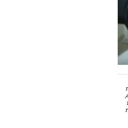
רשיונות נהיגה שלא כחוק. בחקירה שערכה היחידה הארצית למאבק בפשיעה כלכלית בלהב 433,