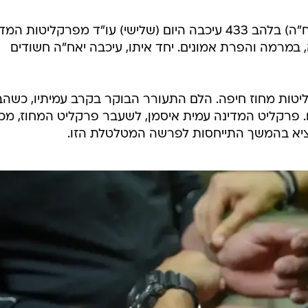
היחידה הארצית לחקירות הונאה (יאח"ה) בלהב 433 עיכבה היום (שלישי) עו"ד מפרקליטות 
מרמה והפרת אמונים. יחד איתו, עיכבה יאח"ה חשודים
ות מחוז חיפה. הלם התעורר הבוקר בקרב עמיתיו, כשהבח
. פרקליט המדינה עמית איסמן, לשעבר פרקליט המחוז, מכי
הוציא בהמשך התייחסות לפרשה המטלטלת הזו.