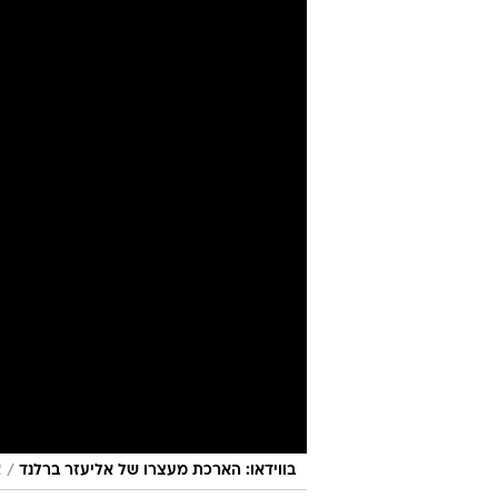
/
בווידאו: הארכת מעצרו של אליעזר ברלנד
צ