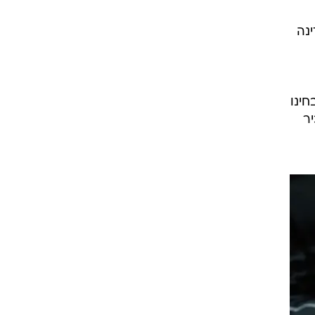
המדינה
ינו
ר