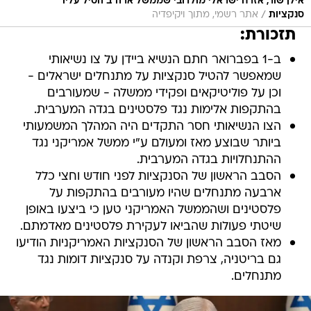
אילן שור, אזרח ישראלי מולדובי שממשל ארה"ב הטיל עליו
/
סנקציות
אתר רשמי, מתוך ויקיפדיה
תזכורת:
ב-1 בפברואר חתם הנשיא ביידן על צו נשיאותי
שמאפשר להטיל סנקציות על מתנחלים ישראלים -
וכן על פוליטיקאים ופקידי ממשלה - שמעורבים
בהתקפות אלימות נגד פלסטינים בגדה המערבית.
הצו הנשיאותי חסר התקדים היה המהלך המשמעותי
ביותר שבוצע מאז ומעולם ע"י ממשל אמריקני נגד
ההתנחלויות בגדה המערבית.
הסבב הראשון של הסנקציות לפני חודש וחצי כלל
ארבעה מתנחלים שהיו מעורבים בהתקפות על
פלסטינים ושהממשל האמריקני טען כי ביצעו באופן
שיטתי פעולות שהביאו לעקירת פלסטינים מאדמתם.
מאז הסבב הראשון של הסנקציות האמריקניות הודיעו
גם בריטניה, צרפת וקנדה על סנקציות דומות נגד
מתנחלים.