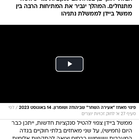
מתנחלים. המהלך יגביר את המתיחות הרבה בין
ממשל ביידן לממשלת נתניהו
/
פינוי מאחז "אעירה השחר" שביהודה ושומרון. 14 באוגוסט 2023
לפי
סעיף 27 א׳ לחוק זכויות יוצרים
ממשל ביידן צפוי להטיל סנקציות חדשות, ייתכן כבר
היום (חמישי), על שני מאחזים בלתי חוקיים בגדה
המערבית ששימשו כבסיס יציאה להתקפות אלימות