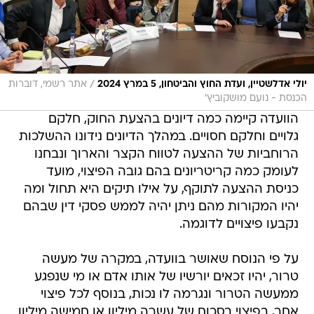
/
יולי אדלשטיין, ועדת החוץ והביטחון, 5 במרץ 2024
אתר רשמי, דוברות
הכנסת - נועם מושקוביץ'
הוועדה קיימה כמה דיונים בהצעת החוק, חלקם
גלויים וחלקם חסויים. במהלך הדיונים נידונו ההשלכות
הרוחביות של ההצעה לטווח הקצר והארוך ונבחנו
לעומק כמה קריטריונים בהם גובה הפיצוי, מועד
כניסת ההצעה לתוקף, על אילו תיקים היא תחול ומה
יהיו המקורות מהם ניתן יהיה לממש פסקי דין שבהם
נקבעו פיצויים לדוגמה.
על פי הנוסח שאושר בוועדה, במקרה של מעשה
טרור, יהיו זכאים יורשיו של אותו אדם או מי שנפגע
ממעשה הטרור ונגרמה לו נכות, בנוסף לכל פיצוי
אחר, בפיצוי בסכום של עשרה מיליון או חמישה מיליון