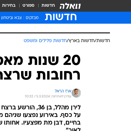
חדשות
ספורט
בחירות
חדשות
מבזקים
צבא וביטחון
חדשות
/
חדשות בארץ
/
חדשות פלילים ומשפט
20 שנות מא
רחובות שרצח
ארז הראל
עודכן לאחרונה: 5.3.2024 / 10:32
לירן מהלל, בן 36
על כסף. באירוע נפצעו שניהם מד
בחיים, דבן מת מפצעיו. אחותו 
לאור"