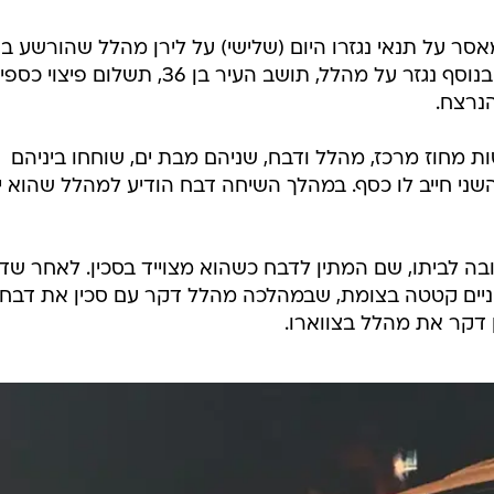
המייל האדום
ר בפועל ו-12 חודשי מאסר על תנאי נגזרו היום (שלישי) על לירן מהלל שהורשע
של בן דבח במהלך קטטה ברחובות. בנוסף נגזר על מהלל, תושב העיר בן 36, תשלום פיצוי כספי
 מחוז מרכז, מהלל ודבח, שניהם מבת ים, שוחחו ביניהם
שני חייב לו כסף. במהלך השיחה דבח הודיע למהלל שהוא יג
בה לביתו, שם המתין לדבח כשהוא מצוייד בסכין. לאחר שד
ניים קטטה בצומת, שבמהלכה מהלל דקר עם סכין את דבח
 דקר את מהלל בצווארו.