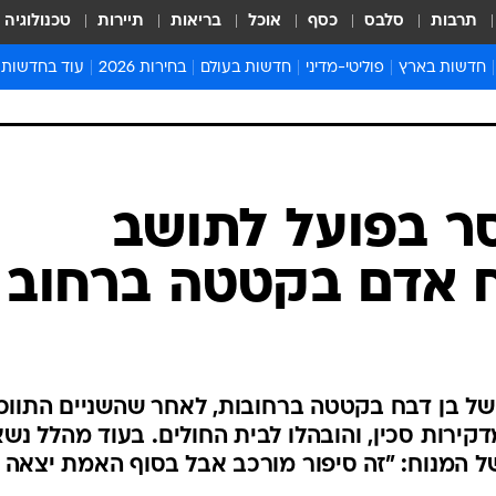
תרבות
סלבס
כסף
אוכל
בריאות
תיירות
טכנולוגיה
חדשות בארץ
פוליטי-מדיני
חדשות בעולם
בחירות 2026
עוד בחדשות
אירועים בארץ
פוליטיקה וממשל
המזרח התיכון
דעות ופרשנויו
חדשות פלילים ומשפט
יחסי חוץ
אירופה
סרי ושלזינגר
חינוך
אמריקה
פרויקטים מיוח
ישראלים בחו"ל
אסיה והפסיפיק
אסור לפספס
סר בפועל לתושב
בריאות
אפריקה
מדע וסביבה
 אדם בקטטה ברחוב
חברה ורווחה
הנחיות פיקוד 
ארכיון מדורים
זמני כניסת ש
לוח חופשות וח
, הורשע ברצח של בן דבח בקטטה ברחובות, לאחר שהשניים התווכ
לוח שנה
קירות סכין, והובהלו לבית החולים. בעוד מהלל נש
חדשות יהדות
של המנוח: "זה סיפור מורכב אבל בסוף האמת יצאה
חדשות המשפ