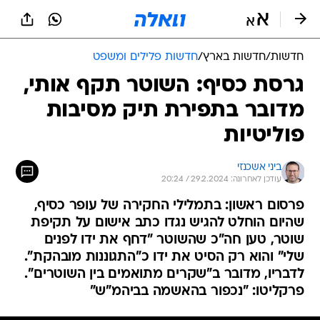
חדשות
/
חדשות בארץ
/
חדשות פלילים ומשפט
גרסת כסיף: השוטר תקף אותי,
מדובר בתפירת תיק מסיבות
פוליטיות
ביני אשכנזי
עודכן לאחרונה: 29.2.2024 / 20:24
פרסום ראשון: בתמלילי החקירה של עופר כסיף,
שהיום הוחלט להגיש נגדו כתב אישום על תקיפת
שוטר, טען חה"כ שהשוטר "דחף את ידו לפנים
שלי" והוא רק הסיט את ידו כ"התגוננות מובהקת".
לדבריו, מדובר ב"שקרים מתואמים בין השוטרים".
פרקליטו: "נכפור בהאשמה בביהמ"ש"