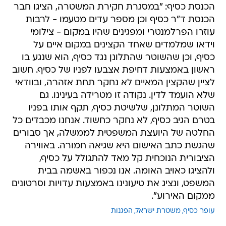
הכנסת כסיף: "במסגרת חקירת המשטרה, הציגו חבר
הכנסת ד"ר כסיף וכן מספר עדים מטעמו - לרבות
עוזרו הפרלמנטרי ומפגינים שהיו במקום - צילומי
וידאו שמלמדים שאחד הקצינים במקום איים על
כסיף, וכן שהשוטר שהתלונן נגד כסיף, הוא שנגע בו
ראשון באמצעות דחיפת אצבעו לפניו של כסיף. חשוב
לציין שהקצין המאיים לא נחקר תחת אזהרה, ובוודאי
שלא הועמד לדין. נקודה זו מטרידה בעינינו. גם
השוטר המתלונן, שלשיטת כסיף, תקף אותו בפניו
בטרם הגיב כסיף, לא נחקר כחשוד. אנחנו מכבדים כל
החלטה של היועצת המשפטית לממשלה, אך סבורים
שהגשת כתב האישום היא שגיאה חמורה. באווירה
הציבורית הנוכחית קל מאד להתגולל על כסיף,
ולהציגו כאויב האומה. אנו נכפור באשמה בבית
המשפט, ונציג את טיעונינו באמצעות עדויות וסרטונים
ממקום האירוע".
עופר כסיף
משטרת ישראל
הפגנות