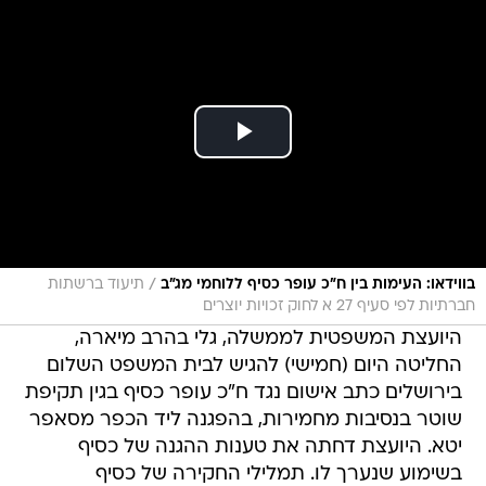
/
בווידאו: העימות בין ח"כ עופר כסיף ללוחמי מג"ב
תיעוד ברשתות
חברתיות לפי סעיף 27 א לחוק זכויות יוצרים
היועצת המשפטית לממשלה, גלי בהרב מיארה,
החליטה היום (חמישי) להגיש לבית המשפט השלום
בירושלים כתב אישום נגד ח"כ עופר כסיף בגין תקיפת
שוטר בנסיבות מחמירות, בהפגנה ליד הכפר מסאפר
יטא. היועצת דחתה את טענות ההגנה של כסיף
בשימוע שנערך לו. תמלילי החקירה של כסיף