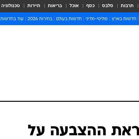
תרבות
סלבס
כסף
אוכל
בריאות
תיירות
טכנולוגיה
חדשות בארץ
פוליטי-מדיני
חדשות בעולם
בחירות 2026
עוד בחדשות
אירועים בארץ
פוליטיקה וממשל
המזרח התיכון
דעות ופרשנויו
חדשות פלילים ומשפט
יחסי חוץ
אירופה
סרי ושלזינגר
חינוך
אמריקה
פרויקטים מיוח
ישראלים בחו"ל
אסיה והפסיפיק
אסור לפספס
בריאות
אפריקה
מדע וסביבה
חברה ורווחה
הנחיות פיקוד 
ארכיון מדורים
זמני כניסת ש
לוח חופשות וח
לוח שנה
חדשות יהדות
ראת ההצבעה על
חדשות המשפ