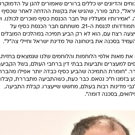
כוחים והדיונים יש כללים ברורים שאמורים להגן על הדמוקרט
שראל", כתב פורר, שהגיש את בקשת ההדחה לאחר שכסיף
אמירותיו ומעלליו של חבר הכנסת כסיף מוכרים לכולנו. ו
הבחירות המרכזית כבר פסלה את התמודדותו לכנסת ה-21. משחתם חבר הכנסת כסיף על
צעה רצח עם, הוא לא רק הביע תמיכה במהלכים המובלים 
העמיד בסכנה את ביטחונה של מדינת ישראל וחיילי צה"ל".
את מאות אלפי הלוחמות והלוחמים שלנו שנמצאים בחזית. 
ם למעצרים ותביעות בבתי דין ברחבי העולם, בשל הקביעה
ר. "חומרת התמיכה שהביע כסיף כבדה יותר אפילו מהבר
צע בזמנו ח"כ גטאס. כבר כעת, כשהתביעה מתבררת, קיבלו
בי מדינות רבות בעולם, מחשש שייעצרו. קבלת התביעה,
לואים, בסכנה דומה".