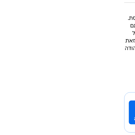
ת.
ם
ל
זאת
ודה