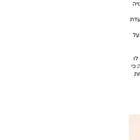
יה
עדת
על
לו
 כי
חת