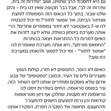
גם היא לתסכול הרב שחווינו, ושוב "שדרות זה בית,
שדרות זה לב", אבל כבר תקופה שאין לנו בית - והלב
שלנו שבור. בתוך כל הכאוס הזה הממשלה לוחצת
שנחזור הביתה, איך אפשר לחזור? מי יכול להבטיח
לנו ש-7 באוקטובר לא יחזור במספרים אחרים? הרי
אותה מערכת ביטחון כושלת, שלא ידעה לזהות את
האיום למרות כל ההתראות ויצאה בכותרות
"החמאס מורתע", היא אותה מערכת שאומרת לנו
"אפשר לחזור" - ומי יכול לסמוך ולהאמין במערכת
הזו שוב?
האיום לא הוסר, החטופים לא חזרו, קולות הנפץ
מעבירים גלים על העיר, וכמובן "טפטופים" של צבע
אדום שלא פוסקים ומחזירים אותנו ליום השחור הזה.
עיר בפוסט טראומה. החיים בשדרות זימנו לנו
טראומות לא מעטות, שחלקן אף ניזון מטראומות
קודמות והן גרמו לפצעים הישנים להתעורר
ולהתעצם. תחושה של הפקרה חוזרת, הפקירו אותנו