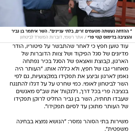
" ההדחה נעשתה מטעמים זרים, בלתי עניינים". השר איתמר בן גביר
/
והנציבה בדימוס קטי פרי
אתר רשמי, דוברות המשרד לביטחון
עוד טוען חפץ כי לאחר שהתבשר על פיטוריו, הודר
מדיונים של סגל הפיקוד ושל צוות הדוברות של
הארגון, קבוצת וואצאפ של הסגל בכיר נפתחה
מאחורי גבו של חפץ, ולא כללה אותו. "העותר היה
נאמן לארגון וביצע את תפקידו במקצועיות, גם לפי
השר לביטחון לאומי. כמי שחרט על על דגלו להתנגח
בנציבה פרי בכל דרך, ו'לנקות' את שב"ס מאנשים
שעבדו תחתיה, השר בן גביר החליט לרוקן תפקידו
של העותר מתוכן עד לסיום תפקידו".
משירות בתי הסוהר נמסר: "הנושא נמצא בבחינה
משפטית".