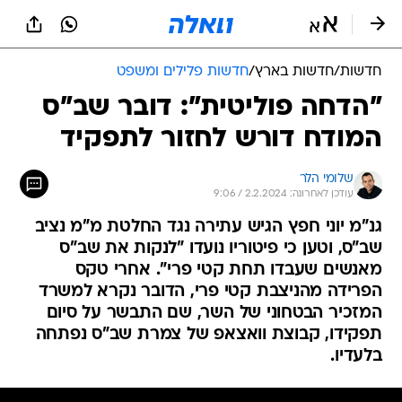
חדשות
/
חדשות בארץ
/
חדשות פלילים ומשפט
"הדחה פוליטית": דובר שב"ס
המודח דורש לחזור לתפקיד
שלומי הלר
עודכן לאחרונה: 2.2.2024 / 9:06
גנ"מ יוני חפץ הגיש עתירה נגד החלטת מ"מ נציב
שב"ס, וטען כי פיטוריו נועדו "לנקות את שב"ס
מאנשים שעבדו תחת קטי פרי". אחרי טקס
הפרידה מהניצבת קטי פרי, הדובר נקרא למשרד
המזכיר הבטחוני של השר, שם התבשר על סיום
תפקידו, קבוצת וואצאפ של צמרת שב"ס נפתחה
בלעדיו.