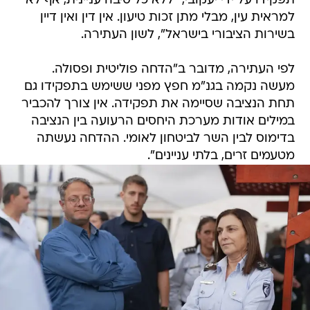
תפקידו על ידי יעקובי, "ללא כל סיבה עניינית, אף לא
למראית עין, מבלי מתן זכות טיעון. אין דין ואין דיין
בשירות הציבורי בישראל", לשון העתירה.
לפי העתירה, מדובר ב"הדחה פוליטית ופסולה.
מעשה נקמה בגנ"מ חפץ מפני ששימש בתפקידו גם
תחת הנציבה שסיימה את תפקידה. אין צורך להכביר
במילים אודות מערכת היחסים הרעועה בין הנציבה
בדימוס לבין השר לביטחון לאומי. ההדחה נעשתה
מטעמים זרים, בלתי עניינים".