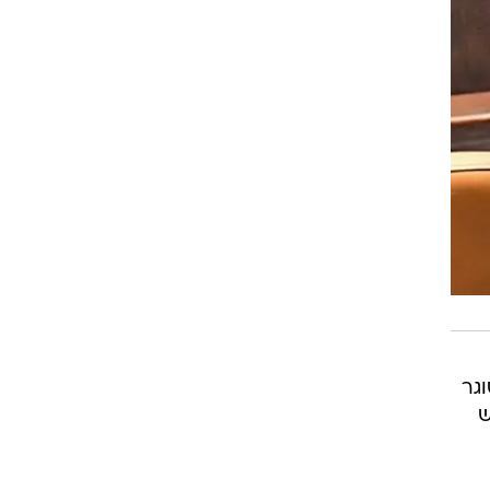
 סוגר
ש