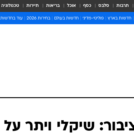
תרבות
סלבס
כסף
אוכל
בריאות
תיירות
טכנולוגיה
חדשות בארץ
פוליטי-מדיני
חדשות בעולם
בחירות 2026
עוד בחדשות
אירועים בארץ
פוליטיקה וממשל
המזרח התיכון
דעות ופרשנויו
חדשות פלילים ומשפט
יחסי חוץ
אירופה
סרי ושלזינגר
חינוך
אמריקה
פרויקטים מיוח
ישראלים בחו"ל
אסיה והפסיפיק
אסור לפספס
בריאות
אפריקה
מדע וסביבה
חברה ורווחה
הנחיות פיקוד 
ארכיון מדורים
זמני כניסת ש
לוח חופשות וח
לוח שנה
חדשות יהדות
בור: שיקלי ויתר על
חדשות המשפ