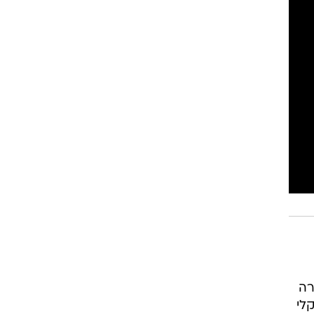
רה
לי