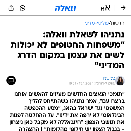
חדשות
/
פוליטי-מדיני
נתניהו לשאלת וואלה:
"משפחות החטופים לא יכולות
לשים את עצמן במקום הדרג
המדיני"
טל שלו
עודכן לאחרונה: 13.1.2024 / 18:31
"תומכי הנאצים החדשים מעיזים להאשים אותנו
ברצח עם", אמר נתניהו כשהתייחס להליך
המשפטי נגד ישראל בהאג, "מסע ההכפשה
הבינלאומי לא ירפה את ידינו". על ההחלטה לפנות
את תושבי הצפון: "חיזבאללה לא מקבל כאן ניצחון
- בגבול הצפון יש חילופי מהלומות" | ההצהרה