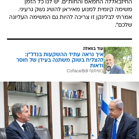
החיזבאללה החמאס והחות'ים. יש לנו כל הזמן
משימה קיומית למנוע מאיראן להשיג נשק גרעיני.
אמרתי לבלינקן זו צריכה להיות גם המשימה העליונה
שלכם".
עוד בוואלה
איך נראה עתיד ההשקעות בנדל"ן:
להצליח בשוק משתנה בעידן של חוסר
ודאות
בשיתוף CofaceBdi