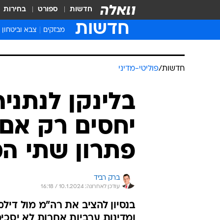
חדשות
ספורט
בחירות
חדשות
מבזקים
צבא וביטחון
חדשות
/
פוליטי-מדיני
בלינקן לנתני
יחסים רק אם
פתרון שתי המ
ברק רביד
עודכן לאחרונה: 10.1.2024 / 16:18
בנסיון להציב את רה"מ מול דילמ
ומדינות ערביות אחרות לא יסכי