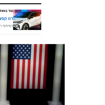
עוד בוואל
רנו קפצ
בשיתוף רנ