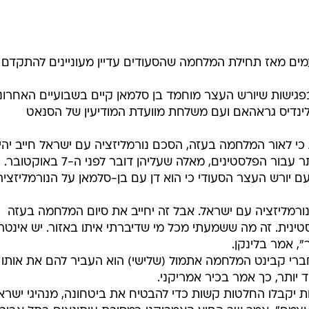
מים מאז תחילת המלחמה שהסעודים עדיין מעוניינים להתקדם
גישות שיורש העצר מוחמד בן סלמאן קיים בשבועיים האחרונ
לינדיס גראהאם ועם משלחת מוועדת המודיעין של הסנאט
 כי לאור המלחמה בעזה, הסכם נורמליזציה עם ישראל חייב יהי
ר הפלסטינים, מאלה שעליהן דובר לפני ה-7 באוקטובר.
עם יורש העצר הסעודי כי הוא דן עם בן-סלמאן על הנורמליזצי
ורמליזציה עם ישראל. אבל זה יחייב את סיום המלחמה בעזה
טינית. זה מה ששמעתי מכל מי שדיברתי איתו באזור. יש אינטר
", אמר בלינקן.
ברי קבינט המלחמה אתמול (שלישי) הוא העביר להם את אותו
 יותר, כך אמר בכיר אמריקני.
 יקבלו החלטות קשות כדי להבטיח את ביטחונה, מנהיגי ישרא