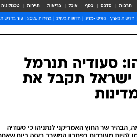
תרבות
סלבס
כסף
אוכל
בריאות
תיירות
טכנולוגיה
חדשות בארץ
פוליטי-מדיני
חדשות בעולם
בחירות 2026
עוד בחדשות
אירועים בארץ
פוליטיקה וממשל
המזרח התיכון
דעות ופרשנויו
חדשות פלילים ומשפט
יחסי חוץ
אירופה
סרי ושלזינגר
חינוך
אמריקה
פרויקטים מיוח
ישראלים בחו"ל
אסיה והפסיפיק
אסור לפספס
הו: סעודיה תנרמל
בריאות
אפריקה
מדע וסביבה
 ישראל תקבל את
חברה ורווחה
הנחיות פיקוד 
ארכיון מדורים
דינות
זמני כניסת ש
לוח חופשות וח
לוח שנה
חדשות יהדות
ה, הבהיר שר החוץ האמריקני לנתניהו כי סעודיה
חדשות המשפ
מו להיות מעורבות בפתרון המשבר בעזה ביום שאחר