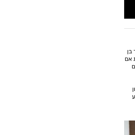
בן
 אם
ם
ן
ע