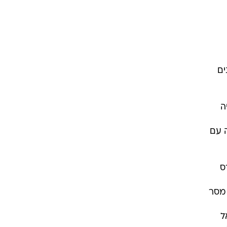
ים
ה
ה עם
ס
 מסר
ל