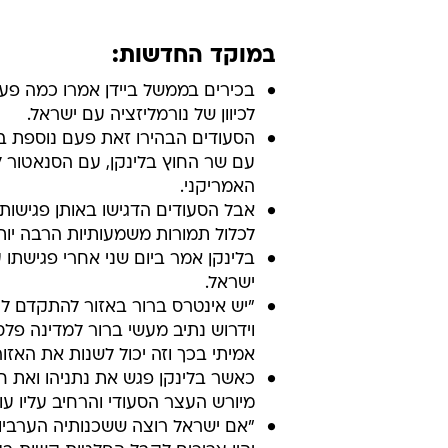
במוקד החדשות:
בכירים בממשל ביידן אמרו כמה פע
לכיוון של נורמליזציה עם ישראל.
הסעודים הבהירו זאת פעם נוספת בפ
עם שר החוץ בלינקן, עם הסנאטור 
האמריקני.
אבל הסעודים הדגישו באותן פגישות
לכלול תמורות משמעותיות הרבה יותר עבו
בלינקן אמר ביום שני אחרי פגישתו 
ישראל.
"יש אינטרס ברור באזור להתקדם לנ
וידרוש נתיב מעשי ברור למדינה פלס
אמיתי בכך וזה יכול לשנות את האזור
כאשר בלינקן פגש את נתניהו ואת ח
מיורש העצר הסעודי והרחיב עליו עוד
"אם ישראל רוצה ששכנותיה הערביות