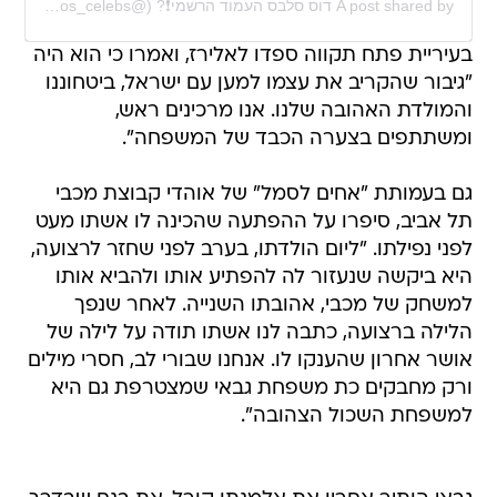
A post shared by דוס סלבס העמוד הרשמי❗? (@dos_celebs_)
בעיריית פתח תקווה ספדו לאלירז, ואמרו כי הוא היה
"גיבור שהקריב את עצמו למען עם ישראל, ביטחוננו
והמולדת האהובה שלנו. אנו מרכינים ראש,
ומשתתפים בצערה הכבד של המשפחה".
גם בעמותת "אחים לסמל" של אוהדי קבוצת מכבי
תל אביב, סיפרו על ההפתעה שהכינה לו אשתו מעט
לפני נפילתו. "ליום הולדתו, בערב לפני שחזר לרצועה,
היא ביקשה שנעזור לה להפתיע אותו ולהביא אותו
למשחק של מכבי, אהובתו השנייה. לאחר שנפך
הלילה ברצועה, כתבה לנו אשתו תודה על לילה של
אושר אחרון שהענקו לו. אנחנו שבורי לב, חסרי מילים
ורק מחבקים כת משפחת גבאי שמצטרפת גם היא
למשפחת השכול הצהובה".