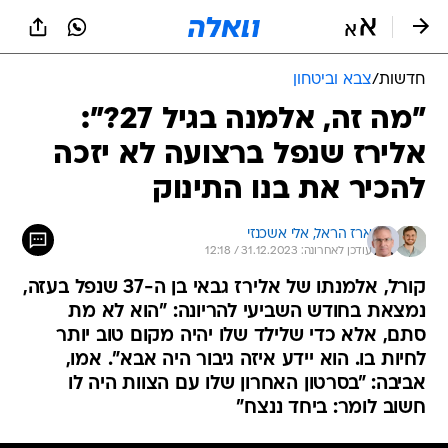
חדשות
/
צבא וביטחון
"מה זה, אלמנה בגיל 27?":
אלירז שנפל ברצועה לא יזכה
להכיר את בנו התינוק
ארז הראל, 
אלי אשכנזי
עודכן לאחרונה: 31.12.2023 / 12:18
קורל, אלמנתו של אלירז גבאי בן ה-37 שנפל בעזה,
נמצאת בחודש השביעי להריונה: "הוא לא מת
סתם, אלא כדי שלילד שלו יהיה מקום טוב יותר
לחיות בו. הוא יידע איזה גיבור היה אבא". אמו,
אביבה: "בסרטון האחרון שלו עם הצוות היה לו
חשוב לומר: ביחד ננצח"