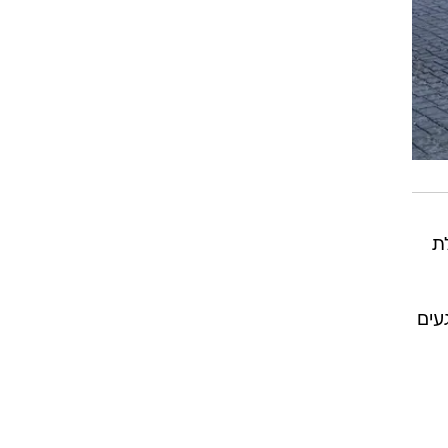
ת
עים