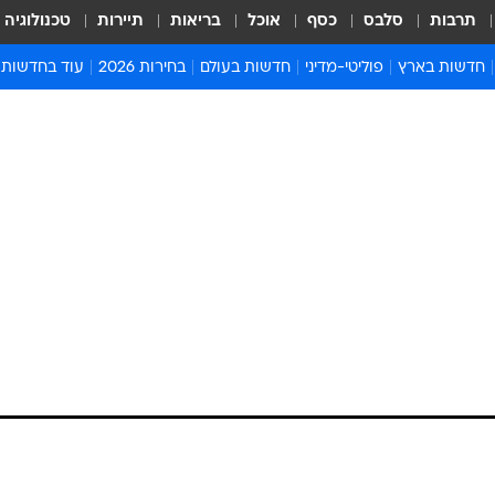
תרבות
סלבס
כסף
אוכל
בריאות
תיירות
טכנולוגיה
חדשות בארץ
פוליטי-מדיני
חדשות בעולם
בחירות 2026
עוד בחדשות
אירועים בארץ
פוליטיקה וממשל
המזרח התיכון
דעות ופרשנויו
חדשות פלילים ומשפט
יחסי חוץ
אירופה
סרי ושלזינגר
חינוך
אמריקה
פרויקטים מיוח
ישראלים בחו"ל
אסיה והפסיפיק
אסור לפספס
בריאות
אפריקה
מדע וסביבה
חברה ורווחה
הנחיות פיקוד 
ארכיון מדורים
זמני כניסת ש
לוח חופשות וח
לוח שנה
חדשות יהדות
חדשות המשפ