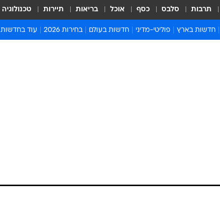
תרבות
סלבס
כסף
אוכל
בריאות
תיירות
טכנולוגיה
חדשות בארץ
פוליטי-מדיני
חדשות בעולם
בחירות 2026
עוד בחדשות
אירועים בארץ
פוליטיקה וממשל
המזרח התיכון
דעות ופרשנויו
חדשות פלילים ומשפט
יחסי חוץ
אירופה
סרי ושלזינגר
חינוך
אמריקה
פרויקטים מיוח
ישראלים בחו"ל
אסיה והפסיפיק
אסור לפספס
בריאות
אפריקה
מדע וסביבה
חברה ורווחה
הנחיות פיקוד 
ארכיון מדורים
זמני כניסת ש
לוח חופשות וח
לוח שנה
חדשות יהדות
חדשות המשפ