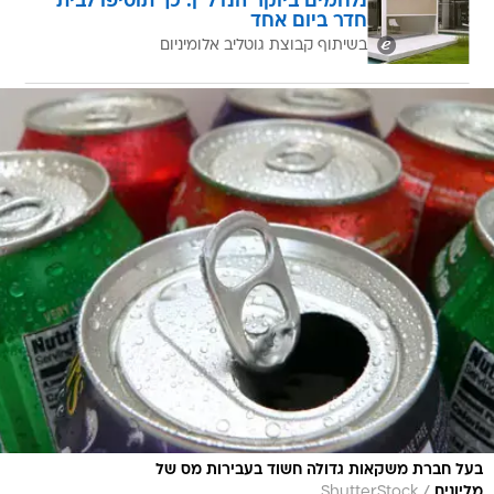
נלחמים ביוקר הנדל"ן: כך תוסיפו לבית
חדר ביום אחד
בשיתוף קבוצת גוטליב אלומיניום
בעל חברת משקאות גדולה חשוד בעבירות מס של
/
מליונים
ShutterStock