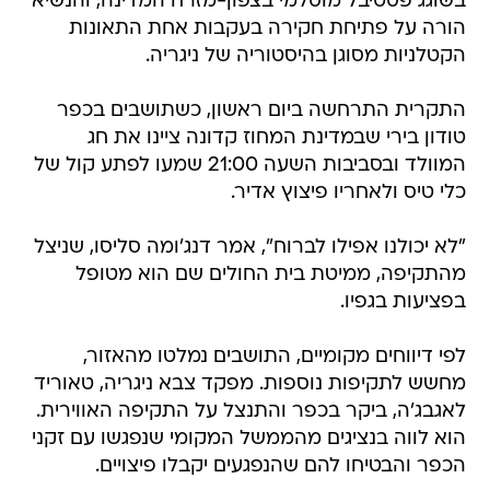
בשוגג פסטיבל מוסלמי בצפון-מזרח המדינה, והנשיא
הורה על פתיחת חקירה בעקבות אחת התאונות
הקטלניות מסוגן בהיסטוריה של ניגריה.
התקרית התרחשה ביום ראשון, כשתושבים בכפר
טודון בירי שבמדינת המחוז קדונה ציינו את חג
המוולד ובסביבות השעה 21:00 שמעו לפתע קול של
כלי טיס ולאחריו פיצוץ אדיר.
"לא יכולנו אפילו לברוח", אמר דנג'ומה סליסו, שניצל
מהתקיפה, ממיטת בית החולים שם הוא מטופל
בפציעות בגפיו.
לפי דיווחים מקומיים, התושבים נמלטו מהאזור,
מחשש לתקיפות נוספות. מפקד צבא ניגריה, טאוריד
לאגבג'ה, ביקר בכפר והתנצל על התקיפה האווירית.
הוא לווה בנציגים מהממשל המקומי שנפגשו עם זקני
הכפר והבטיחו להם שהנפגעים יקבלו פיצויים.