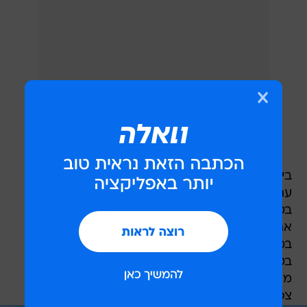
ביום שלישי מזג האוויר יהיה מעונן חלקית עד מעונן
עם עננות בגובה בינוני ורב, תחול ירידה
בטמפרטורות. גשם מקומי יחל לרדת החל משעות
אחר הצהריים, צפויות סופות רעמים בודדות בעיקר
במזרח הארץ. ביום רביעי תחול ירידה נוספת
בטמפרטורות, מזג האוויר יהיה מעונן חלקית וגשם
מקומי ירד ברחבי הארץ. סופות רעמים מעטות
צפויות בצפון ובמישור החוף.