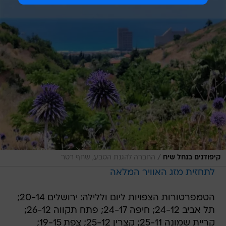
/
קיפודנים בנחל שיח
החברה להגנת הטבע, שחף רטר
לתחזית מזג האוויר המלאה
הטמפרטורות הצפויות ליום וללילה: ירושלים 20-14;
תל אביב 24-12; חיפה 24-17; פתח תקווה 26-12;
קריית שמונה 25-11; קצרין 25-12; צפת 19-15;
טבריה 27-16; נצרת 23-16; אשקלון 22-16; עין גדי
28-20; באר שבע 27-12; ערד 23-14; מצפה רמון